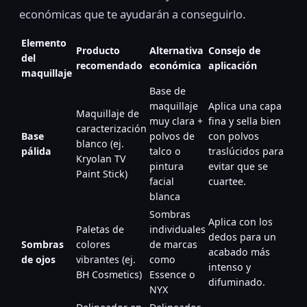
económicas que te ayudarán a conseguirlo.
Elemento
Producto
Alternativa
Consejo de
del
recomendado
económica
aplicación
maquillaje
Base de
maquillaje
Aplica una capa
Maquillaje de
muy clara +
fina y sella bien
caracterización
Base
polvos de
con polvos
blanco (ej.
pálida
talco o
traslúcidos para
Kryolan TV
pintura
evitar que se
Paint Stick)
facial
cuartee.
blanca
Sombras
Aplica con los
Paletas de
individuales
dedos para un
Sombras
colores
de marcas
acabado más
de ojos
vibrantes (ej.
como
intenso y
BH Cosmetics)
Essence o
difuminado.
NYX