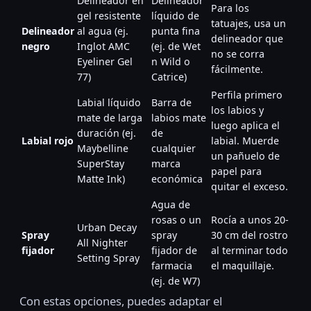
Delineador en
Delineador
Para los
gel resistente
líquido de
tatuajes, usa un
Delineador
al agua (ej.
punta fina
delineador que
negro
Inglot AMC
(ej. de Wet
no se corra
Eyeliner Gel
n Wild o
fácilmente.
77)
Catrice)
Perfila primero
Labial líquido
Barra de
los labios y
mate de larga
labios mate
luego aplica el
duración (ej.
de
Labial rojo
labial. Muerde
Maybelline
cualquier
un pañuelo de
SuperStay
marca
papel para
Matte Ink)
económica
quitar el exceso.
Agua de
rosas o un
Rocía a unos 20-
Urban Decay
Spray
spray
30 cm del rostro
All Nighter
fijador
fijador de
al terminar todo
Setting Spray
farmacia
el maquillaje.
(ej. de W7)
Con estas opciones, puedes adaptar el