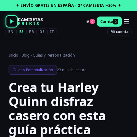
Saltar
✦ ENVÍO GRATIS EN ESPAÑA · 2ª CAMISETA −20% ✦
al
contenido
CAMISETAS
☰
♥
Carrito
0
0
FRIKIS
EN
ES
FR
DE
IT
Mi cuenta
Inicio
›
Blog
›
Guías y Personalización
Guías y Personalización
23 min de lectura
Crea tu Harley
Quinn disfraz
casero con esta
guía práctica