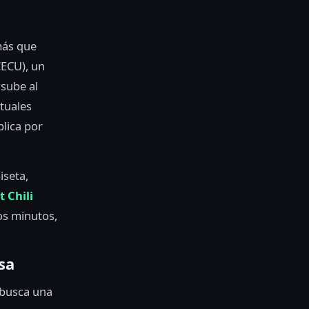
más que
ECU), un
 sube al
tuales
plica por
iseta,
 Chili
os minutos,
sa
y busca una