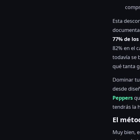
compr
Esta descon
documentad
77% de los
82% en el c
todavía se 
qué tanta g
Dominar tus
desde diseñ
Peppers
qu
tendrás la 
El méto
Muy bien, e