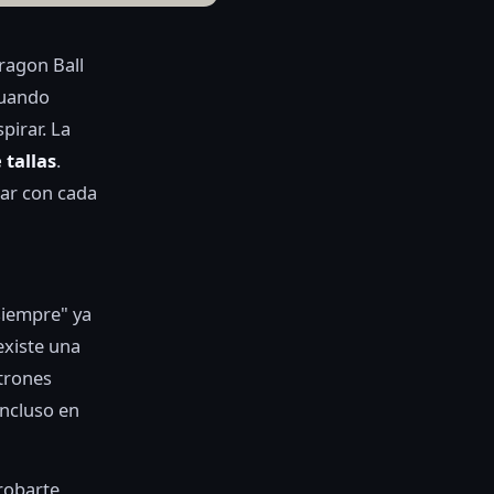
ragon Ball
cuando
pirar. La
 tallas
.
dar con cada
 siempre" ya
existe una
atrones
incluso en
probarte