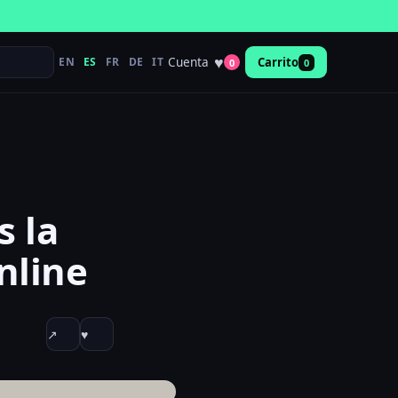
♥
Cuenta
EN
ES
FR
DE
IT
Carrito
0
0
s la
nline
↗
♥