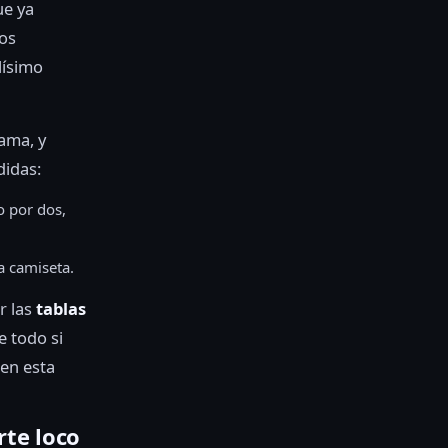
ue ya
sos
lísimo
ama, y
didas:
o por dos,
a camiseta.
r las
tablas
e todo si
en esta
rte loco