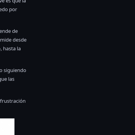
ve es que la
dedo por
pende de
y mide desde
, hasta la
ro siguiendo
que las
 frustración