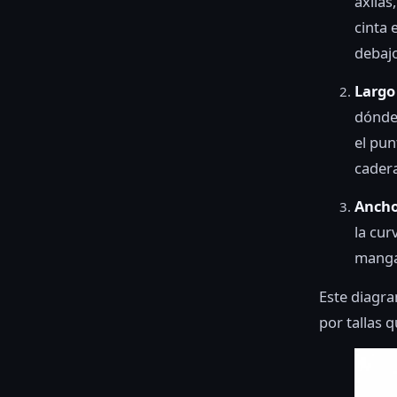
axilas
cinta 
debajo
Largo
dónde 
el pun
cadera
Ancho
la cur
mangas
Este diagra
por tallas 