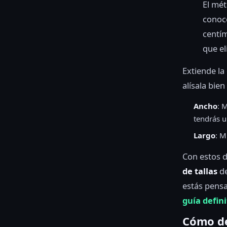
El mét
conoce
centím
que el
Extiende la
alísala bie
Ancho
: 
tendrás 
Largo
: M
Con estos d
de tallas
de
estás pensa
guía defin
Cómo des