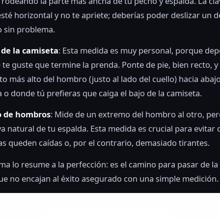
, rodeando la parte más ancha de tu pecho y espalda. La cla
esté horizontal y no te apriete; deberías poder deslizar un 
 sin problema.
 de la camiseta
: Esta medida es muy personal, porque de
te guste que termine la prenda. Ponte de pie, bien recto, 
to más alto del hombro (justo al lado del cuello) hacia abajo
 o donde tú prefieras que caiga el bajo de la camiseta.
 de hombros
: Mide de un extremo del hombro al otro, pe
va natural de tu espalda. Esta medida es crucial para evitar 
 queden caídas o, por el contrario, demasiado tirantes.
ma lo resume a la perfección: es el camino para pasar de la
que no encajan al éxito asegurado con una simple medición.