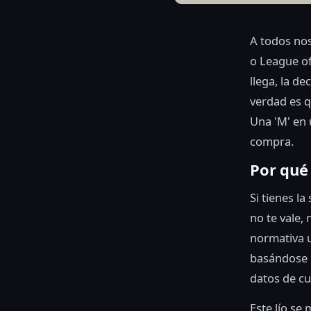
A todos nos
o League of
llega, la de
verdad es 
Una 'M' en 
compra.
Por qué 
Si tienes l
no te vale,
normativa u
basándose e
datos de c
Este lío se