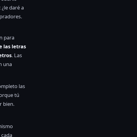
 ¿le daré a
mpradores.
ón para
e las letras
etros
. Las
on una
ompleto las
porque tú
 bien.
 mismo
n cada