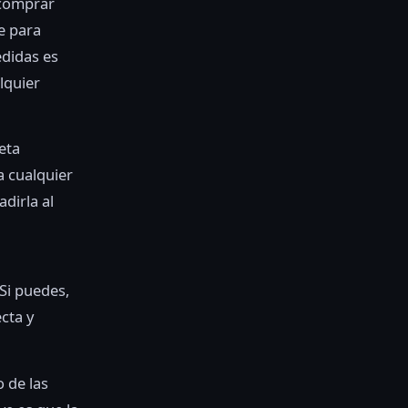
a comprar
e para
didas es
lquier
eta
a cualquier
dirla al
Si puedes,
cta y
o de las