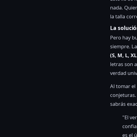
nada. Quier
la talla co
La soluci
Pero hay bu
siempre. La
(S, M, L, 
letras son 
verdad univ
Al tomar el
conjeturas.
sabrás exac
"El ve
confia
es el 