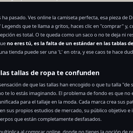
 ha pasado. Ves online la camiseta perfecta, esa pieza de D
 Legends que te llama a gritos, haces clic en "comprar" y, 
cepción es total. O te queda como un saco o no te deja ni res
que
no eres tú, es la falta de un estándar en las tablas de
una tienda puede ser una 'L' en otra, y ese caos te hace du
las tallas de ropa te confunden
a sensación de que las tallas han encogido o que tu talla "de
 no te lo estás imaginando. El problema de fondo es que no 
nificada para el tallaje en la moda. Cada marca crea sus p
n sus propios estudios de mercado, su público objetivo e 
uerpos que están completamente desfasados.
 multiplica al comprar online, donde no tienes la opción de 