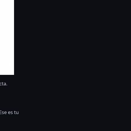
cta.
Ese es tu