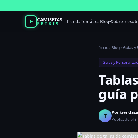
Saltar
al
contenido
CAMISETAS
Tienda
Temática
Blog
Sobre nosot
▾
FRIKIS
Inicio
›
Blog
›
Guías y 
Guías y Personalizac
Tablas
guía p
Por tiendac
T
Publicado el 3