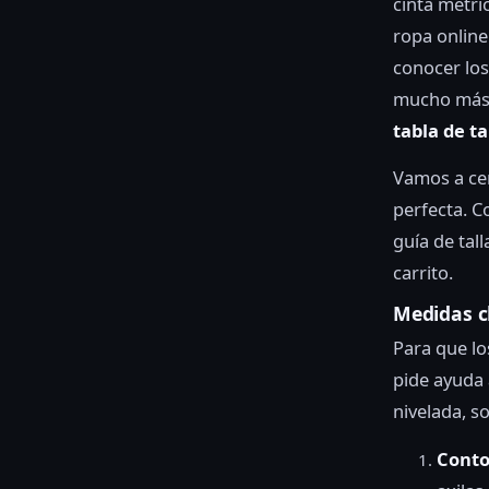
cinta métri
ropa online
conocer los
mucho más f
tabla de ta
Vamos a cen
perfecta. C
guía de tal
carrito.
Medidas c
Para que lo
pide ayuda 
nivelada, s
Conto