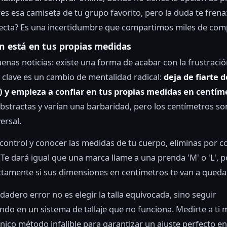
es esa camiseta de tu grupo favorito, pero la duda te frena:
rrecta? Es una incertidumbre que compartimos miles de co
ón está en tus propias medidas
enas noticias: existe una forma de acabar con la frustraci
 clave es un cambio de mentalidad radical:
deja de fiarte d
XL) y empieza a confiar en tus propias medidas en centím
abstractas y varían una barbaridad, pero los centímetros s
ersal.
 control y conocer las medidas de tu cuerpo, eliminas por c
 Te dará igual que una marca llame a una prenda 'M' o 'L', 
tamente si sus dimensiones en centímetros te van a quedar
rdadero error no es elegir la talla equivocada, sino seguir
ndo en un sistema de tallaje que no funciona. Medirte a ti
único método infalible para garantizar un ajuste perfecto e