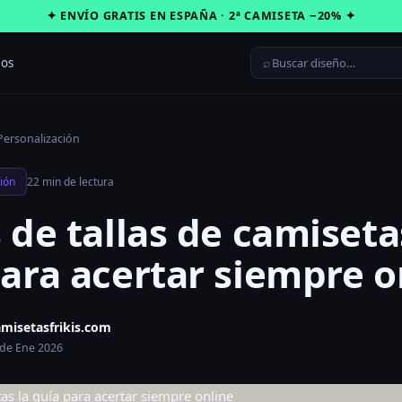
✦ ENVÍO GRATIS EN ESPAÑA · 2ª CAMISETA −20% ✦
⌕
ros
Personalización
ión
22 min de lectura
 de tallas de camiseta
ara acertar siempre o
amisetasfrikis.com
 de Ene 2026