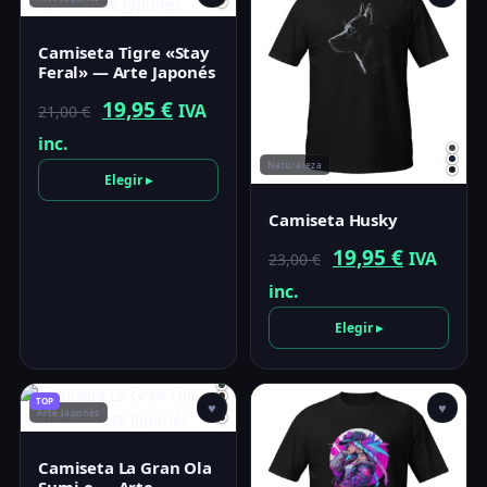
Camiseta Tigre «Stay
Feral» — Arte Japonés
El
El
19,95
€
IVA
21,00
€
precio
precio
inc.
Naturaleza
original
actual
Elegir ▸
era:
es:
Camiseta Husky
21,00 €.
19,95 €.
El
El
19,95
€
IVA
23,00
€
precio
precio
inc.
original
actual
Elegir ▸
era:
es:
23,00 €.
19,95 €.
TOP
♥
♥
Arte Japonés
Camiseta La Gran Ola