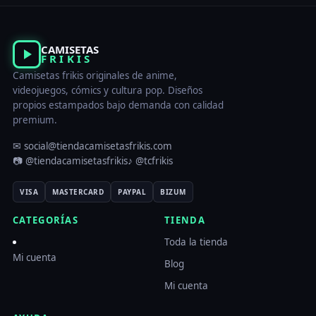
CAMISETAS
FRIKIS
Camisetas frikis originales de anime,
videojuegos, cómics y cultura pop. Diseños
propios estampados bajo demanda con calidad
premium.
✉ social@tiendacamisetasfrikis.com
📷 @tiendacamisetasfrikis
♪ @tcfrikis
VISA
MASTERCARD
PAYPAL
BIZUM
CATEGORÍAS
TIENDA
Toda la tienda
Mi cuenta
Blog
Mi cuenta