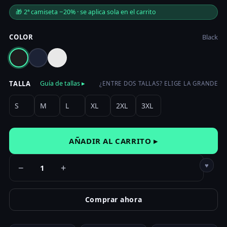
original
actual
🎁 2ª camiseta −20% · se aplica sola en el carrito
era:
es:
23,00 €.
19,95 €.
COLOR
Black
TALLA
Guía de tallas ▸
¿ENTRE DOS TALLAS? ELIGE LA GRANDE
S
M
L
XL
2XL
3XL
AÑADIR AL CARRITO ▸
♥
−
+
Comprar ahora