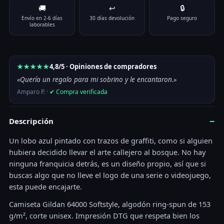
Color
🚚
↩
🔒
Size
Limpiar
Envío en 2-6 días
30 días devolución
Pago seguro
Size Guide
laborables
Camiseta - Blue Wolf cantidad
Añadir al carrito
★★★★★
4,8/5 · Opiniones de compradores
«Quería un regalo para mi sobrino y le encantaron.»
Amparo P. ·
✔ Compra verificada
−
Descripción
Un lobo azul pintado con trazos de graffiti, como si alguien
hubiera decidido llevar el arte callejero al bosque. No hay
ninguna franquicia detrás, es un diseño propio, así que si
buscas algo que no lleve el logo de una serie o videojuego,
esta puede encajarte.
Camiseta Gildan 64000 Softstyle, algodón ring-spun de 153
g/m², corte unisex. Impresión DTG que respeta bien los