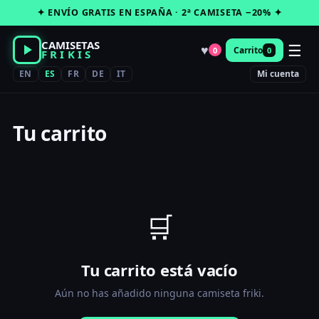
Saltar
✦ ENVÍO GRATIS EN ESPAÑA · 2ª CAMISETA −20% ✦
al
contenido
CAMISETAS
☰
♥
Carrito
0
0
FRIKIS
EN
ES
FR
DE
IT
Mi cuenta
Tu carrito
🛒
Tu carrito está vacío
Aún no has añadido ninguna camiseta friki.