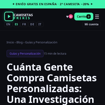
Saltar
✦ ENVÍO GRATIS EN ESPAÑA · 2ª CAMISETA −20% ✦
al
contenido
CAMISETAS
☰
♥
Carrito
0
0
FRIKIS
EN
ES
FR
DE
IT
Mi cuenta
Inicio
›
Blog
›
Guías y Personalización
Guías y Personalización
15 min de lectura
Cuánta Gente
Compra Camisetas
Personalizadas:
Una Investigación