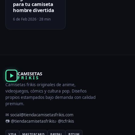
para tu camiseta
hombre divertida
6 de Feb 2026 · 28 min
CAMISETAS
FRIKIS
Camisetas frikis originales de anime,
videojuegos, cómics y cultura pop. Diseños
propios estampados bajo demanda con calidad
premium.
✉ social@tiendacamisetasfrikis.com
📷 @tiendacamisetasfrikis
♪ @tcfrikis
VISA
MASTERCARD
PAYPAL
BIZUM