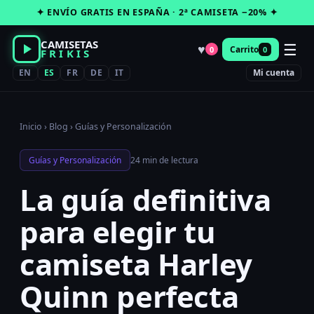
Saltar
✦ ENVÍO GRATIS EN ESPAÑA · 2ª CAMISETA −20% ✦
al
contenido
CAMISETAS
☰
♥
Carrito
0
0
FRIKIS
EN
ES
FR
DE
IT
Mi cuenta
Inicio
›
Blog
›
Guías y Personalización
Guías y Personalización
24 min de lectura
La guía definitiva
para elegir tu
camiseta Harley
Quinn perfecta