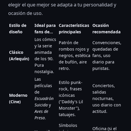
elegir el que mejor se adapta a tu personalidad y
ocasión de uso.
Estilo de
Ideal para
Características
Ocasión
diseño
fans de…
principales
recomendada
Los cómics
Patrón de
Convenciones,
y la serie
rombos rojos y
quedadas de
Clásico
animada
negros, estética
fans, uso
(Arlequín)
de los 90.
de bufón, aire
diario para
Pura
retro.
puristas.
nostalgia.
Las
Estilo punk-
películas
Conciertos,
rock, frases
de
salidas
Moderno
icónicas
Escuadrón
nocturnas,
(Cine)
("Daddy's Lil
Suicida
y
uso diario con
Monster"),
Aves de
actitud.
tatuajes.
Presa
.
Símbolos
Oficina (si el