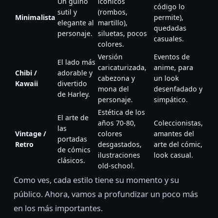
Un guiño
icónicos
código lo
sutil y
(rombos,
Minimalista
permite),
elegante al
martillo),
quedadas
personaje.
siluetas, pocos
casuales.
colores.
Versión
Eventos de
El lado más
caricaturizada,
anime, para
Chibi /
adorable y
cabezona y
un look
Kawaii
divertido
mona del
desenfadado y
de Harley.
personaje.
simpático.
Estética de los
El arte de
años 70-80,
Coleccionistas,
las
Vintage /
colores
amantes del
portadas
Retro
desgastados,
arte del cómic,
de cómics
ilustraciones
look casual.
clásicos.
old-school.
Como ves, cada estilo tiene su momento y su
público. Ahora, vamos a profundizar un poco más
en los más importantes.