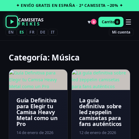
Saltar
✦ ENVÍO GRATIS EN ESPAÑA · 2ª CAMISETA −20% ✦
al
contenido
CAMISETAS
☰
♥
Carrito
0
0
FRIKIS
EN
ES
FR
DE
IT
Mi cuenta
Categoría: Música
Guía Definitiva
La guía
para Elegir tu
definitiva sobre
Camisa Heavy
led zeppelin
Metal como un
camisetas para
Pro
fans auténticos
14 de enero de 2026
12 de enero de 2026