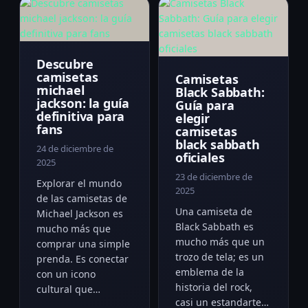
Descubre
camisetas
Camisetas
michael
Black Sabbath:
jackson: la guía
Guía para
definitiva para
elegir
fans
camisetas
black sabbath
24 de diciembre de
oficiales
2025
23 de diciembre de
Explorar el mundo
2025
de las camisetas de
Una camiseta de
Michael Jackson es
Black Sabbath es
mucho más que
mucho más que un
comprar una simple
trozo de tela; es un
prenda. Es conectar
emblema de la
con un icono
historia del rock,
cultural que…
casi un estandarte…