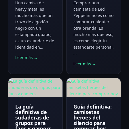
Una camisa de
Comprar una
heavy metal es
camiseta de Led
mucho más que un
Zeppelin no es como
trozo de algodón
comprar cualquier
negro con un
otra prenda. Es
estampado guapo;
mucho más que eso;
es un estandarte de
es como elegir tu
identidad en…
estandarte personal,
…
Leer más →
Leer más →
La guía
Guía definitiva:
definitiva de
camisetas
sudaderas de
heroes del
grupos para
silencio para
fans y gamers
comprar hoy