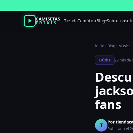
Saltar
al
contenido
CAMISETAS
Tienda
Temática
Blog
Sobre nosot
▾
FRIKIS
Inicio
›
Blog
›
Música
Música
22 min de 
Descu
jackso
fans
Por tiendac
T
Publicado el 2