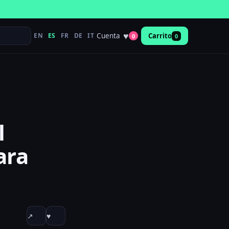
♥
Cuenta
EN
ES
FR
DE
IT
Carrito
0
0
l
ara
↗
♥