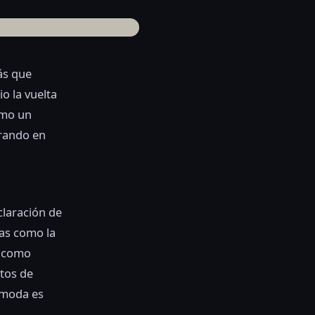
s que
o la vuelta
omo un
brando en
claración de
ias como la
s como
etos de
 moda es