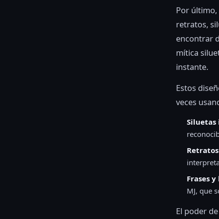
Por último,
retratos, s
encontrar d
mítica silu
instante.
Estos diseñ
veces usan
Siluetas
reconoci
Retratos
interpret
Frases y
MJ, que s
El poder d