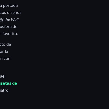
da portada
 Los diseños
ff the Wall
,
ósfera de
 favorito.
oto de
ar la
an con
ael
setas de
uatro