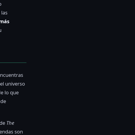
o
 las
 más
u
encuentras
 el universo
de lo que
 de
 de
The
rendas son