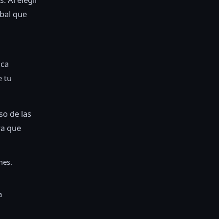
bal que
ica
e tu
so de las
ra que
mes.
a