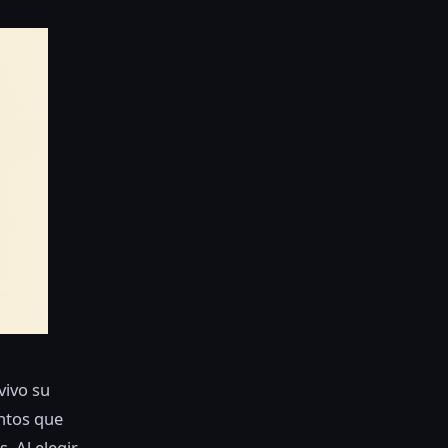
vivo su
ntos que
. Al elegir