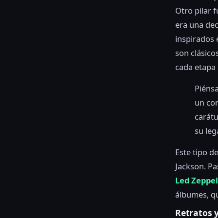
Otro pilar 
era una dec
inspirados e
son clásico
cada etapa 
Piénsa
un con
carátu
su leg
Este tipo d
Jackson. Pa
Led Zeppel
álbumes, qu
Retratos 