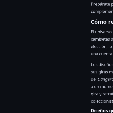
Prepárate 
complemente
Cómo re
El universo
camisetas s
elección, l
una cuenta 
Los diseños
sus giras 
del
Dangero
a un moment
gira y retr
coleccionis
Diseños q