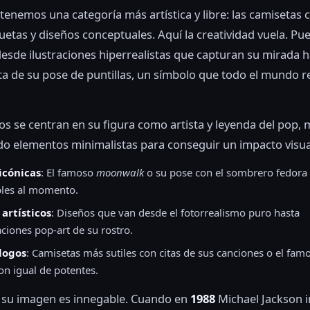
 tenemos una categoría más artística y libre: las camisetas 
iluetas y diseños conceptuales. Aquí la creatividad vuela. Pu
esde ilustraciones hiperrealistas que capturan su mirada h
eta de su pose de puntillas, un símbolo que todo el mundo r
os se centran en su figura como artista y leyenda del pop,
do elementos minimalistas para conseguir un impacto visu
 icónicas
: El famoso
moonwalk
o su pose con el sombrero fedora
bles al momento.
 artísticos
: Diseños que van desde el fotorrealismo puro hasta
aciones pop-art de su rostro.
 logos
: Camisetas más sutiles con citas de sus canciones o el fam
on igual de potentes.
e su imagen es innegable. Cuando en
1988
Michael Jackson i