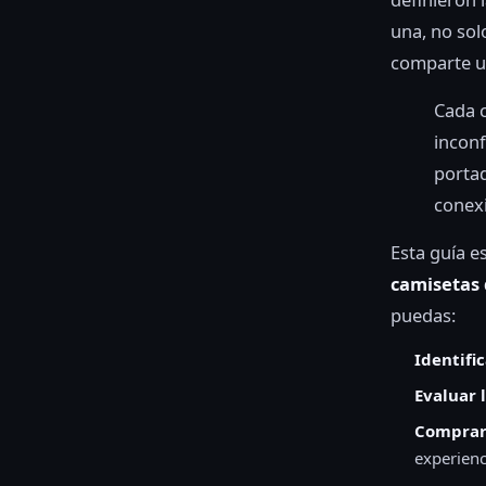
una, no sol
comparte un
Cada c
inconf
portad
conexi
Esta guía e
camisetas 
puedas:
Identifi
Evaluar 
Comprar
experienc