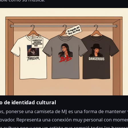
o de identidad cultural
s, ponerse una camiseta de MJ es una forma de mantener 
nnovador. Representa una conexión muy personal con mome
la cultura pop y con un artista que rompió todas las barreras