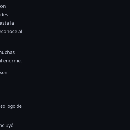
con
edes
asta la
econoce al
 muchas
al enorme.
 son
oso logo de
ncluyó