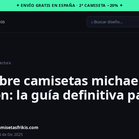
✦ ENVÍO GRATIS EN ESPAÑA · 2ª CAMISETA −20% ✦
⌕
ros
lectura
bre camisetas michae
n: la guía definitiva p
amisetasfrikis.com
4 de Dic 2025