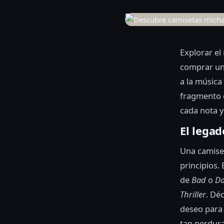
Explorar e
comprar una
a la música
fragmento d
cada nota y
El legad
Una camiset
principios.
de
Bad
o
Da
Thriller
. Dé
deseo para 
tan perdur