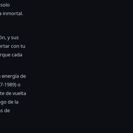
 solo
a inmortal.
ón, y sus
ertar con tu
orque cada
a energía de
7-1989) o
te de vuelta
ogo de la
as de