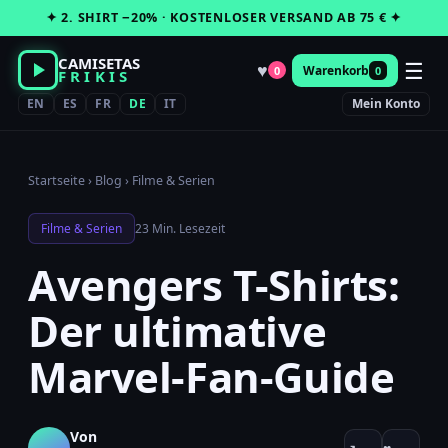
Zum
✦ 2. SHIRT −20% · KOSTENLOSER VERSAND AB 75 € ✦
Inhalt
springen
CAMISETAS
☰
♥
Warenkorb
0
0
FRIKIS
EN
ES
FR
DE
IT
Mein Konto
Startseite
›
Blog
›
Filme & Serien
Filme & Serien
23 Min. Lesezeit
Avengers T-Shirts:
Der ultimative
Marvel-Fan-Guide
Von