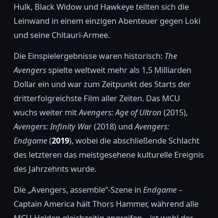
Hulk, Black Widow und Hawkeye teilten sich die
Leinwand in einem einzigen Abenteuer gegen Loki
und seine Chitauri-Armee.
Die Einspielergebnisse waren historisch:
The
Avengers
spielte weltweit mehr als 1,5 Milliarden
Dollar ein und war zum Zeitpunkt des Starts der
dritterfolgreichste Film aller Zeiten. Das MCU
wuchs weiter mit
Avengers: Age of Ultron
(2015),
Avengers: Infinity War
(2018) und
Avengers:
Endgame
(
2019
), wobei die abschließende Schlacht
des letzteren das meistgesehene kulturelle Ereignis
des Jahrzehnts wurde.
Die „Avengers, assemble“-Szene in
Endgame
–
Captain America hält Thors Hammer, während alle
MCU-Helden gleichzeitig angreifen – ist wohl der