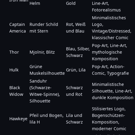
Helm
Gold
Line-Art,
Fotorealismus
Minimalistisches
Captain
Runder Schild
Rot, Weiß
Logo,
America
mit Stern
und Blau
Vintage/Distressed,
klassischer Comic
Pop-Art, Line-Art,
Blau, Silber,
Thor
Mjolnir, Blitz
mythologische
Schwarz
Komposition
Grüne
Pop-Art, Action-
Hulk
Grün, Lila
Muskelsilhouette
Comic, Typografie
Sanduhr
Minimalistische
Black
(Schwarze-
Schwarz
Silhouette, Line-Art,
Widow
Witwe-Spinne),
und Rot
dunkle Komposition
Silhouette
Stilisiertes Logo,
Pfeil und Bogen,
Lila und
Bogenschützen-
Hawkeye
lila H
Schwarz
Komposition,
moderner Comic