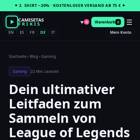
Zum
✦ 2. SHIRT −20% · KOSTENLOSER VERSAND AB 75 € ✦
Inhalt
springen
CAMISETAS
☰
♥
Warenkorb
0
0
FRIKIS
EN
ES
FR
DE
IT
Mein Konto
Startseite
›
Blog
›
Gaming
Gaming
22 Min. Lesezeit
Dein ultimativer
Leitfaden zum
Sammeln von
League of Legends