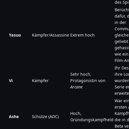
des Spi
Berücht
dafür, 
in der
Commu
Yasuo
Kämpfer/Assassine
Extrem hoch
gleich
geliebt
gehasst
wie ein
Film-An
Ihr De
Sehr hoch,
ihre Lo
Vi
Kämpfer
Protagonistin von
wurden
Arcane
Serie 
erweite
War ei
ersten 
Hoch,
Kampfh
Ashe
Schütze (ADC)
Gründungskampfheld
die in 
Beta v