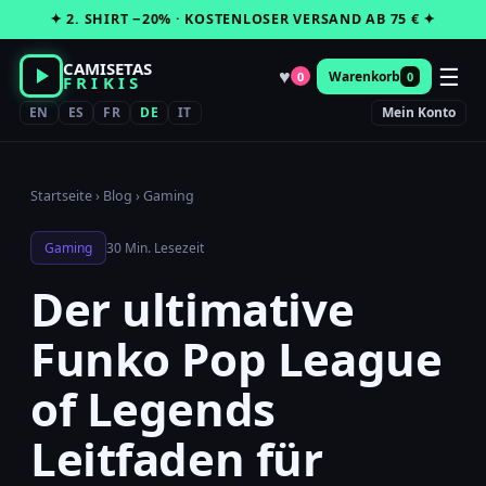
Zum
✦ 2. SHIRT −20% · KOSTENLOSER VERSAND AB 75 € ✦
Inhalt
springen
CAMISETAS
☰
♥
Warenkorb
0
0
FRIKIS
EN
ES
FR
DE
IT
Mein Konto
Startseite
›
Blog
›
Gaming
Gaming
30 Min. Lesezeit
Der ultimative
Funko Pop League
of Legends
Leitfaden für