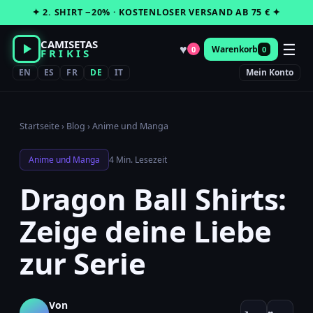
Zum
✦ 2. SHIRT −20% · KOSTENLOSER VERSAND AB 75 € ✦
Inhalt
springen
CAMISETAS
☰
♥
Warenkorb
0
0
FRIKIS
EN
ES
FR
DE
IT
Mein Konto
Startseite
›
Blog
›
Anime und Manga
Anime und Manga
4 Min. Lesezeit
Dragon Ball Shirts:
Zeige deine Liebe
zur Serie
Von