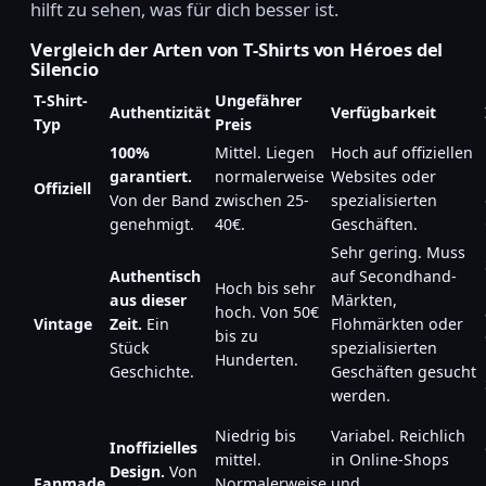
hilft zu sehen, was für dich besser ist.
Vergleich der Arten von T-Shirts von Héroes del
Silencio
T-Shirt-
Ungefährer
Authentizität
Verfügbarkeit
Typ
Preis
100%
Mittel. Liegen
Hoch auf offiziellen
garantiert.
normalerweise
Websites oder
Offiziell
Von der Band
zwischen 25-
spezialisierten
genehmigt.
40€.
Geschäften.
Sehr gering. Muss
Authentisch
auf Secondhand-
Hoch bis sehr
aus dieser
Märkten,
hoch. Von 50€
Vintage
Zeit.
Ein
Flohmärkten oder
bis zu
Stück
spezialisierten
Hunderten.
Geschichte.
Geschäften gesucht
werden.
Niedrig bis
Variabel. Reichlich
Inoffizielles
mittel.
in Online-Shops
Design.
Von
Fanmade
Normalerweise
und