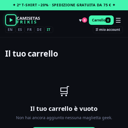
Vai
✦ 2ª T-SHIRT −20% · SPEDIZIONE GRATUITA DA 75 € ✦
al
contenuto
CAMISETAS
☰
♥
Carrello
0
0
FRIKIS
EN
ES
FR
DE
IT
Il mio account
Il tuo carrello
🛒
Il tuo carrello è vuoto
Non hai ancora aggiunto nessuna maglietta geek.