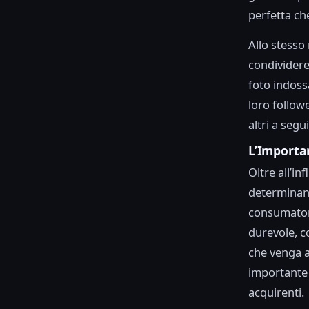
perfetta che
Allo stesso
condividere
foto indoss
loro follow
altri a segui
L’Importa
Oltre all’in
determinant
consumatori
durevole, c
che venga a
importante 
acquirenti.