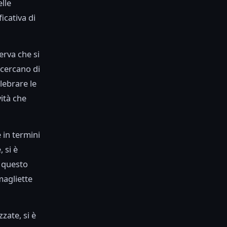
lle
icativa di
erva che si
 cercano di
lebrare le
vità che
e in termini
 si è
 questo
magliette
zate, si è