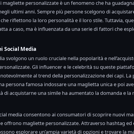
di magliette personalizzate è un fenomeno che ha guadagn
negli ultimi anni. Sempre più persone scelgono di acquistare
 che riflettono la loro personalità e il loro stile. Tuttavia, qu
atta a caso, ma è influenzata da una serie di fattori che es
ei Social Media
ia svolgono un ruolo cruciale nella popolarità e nell’acquist
ersonalizzate. Gli influencer e le celebrità su queste piatt
 notevolmente al trend della personalizzazione dei capi. La p
na persona famosa indossare una maglietta unica e poi ave
tà di acquistarne una simile ha aumentato la domanda e la r
social media consentono ai consumatori di scoprire nuovi ma
e offrono magliette personalizzate. Attraverso hashtag ed e
possono esplorare un’ampia varietà di opzioni e trovare la ma