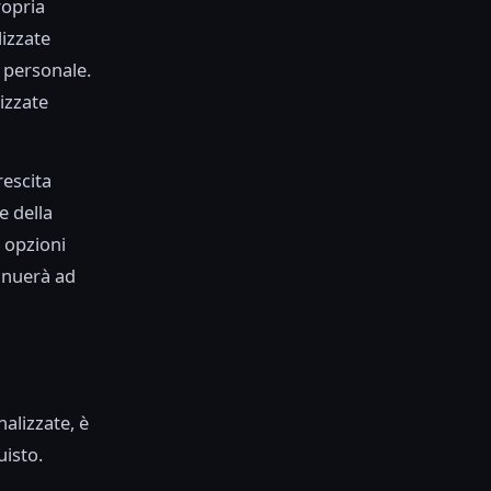
ropria
lizzate
 personale.
izzate
rescita
e della
 opzioni
tinuerà ad
alizzate, è
uisto.