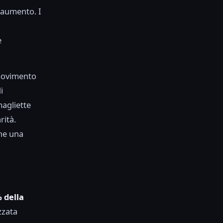
 aumento. I
e
 movimento
i
magliette
rità.
he una
% della
zzata