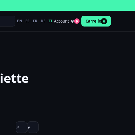
♥
Account
EN
ES
FR
DE
IT
Carrello
0
0
iette
↗
♥