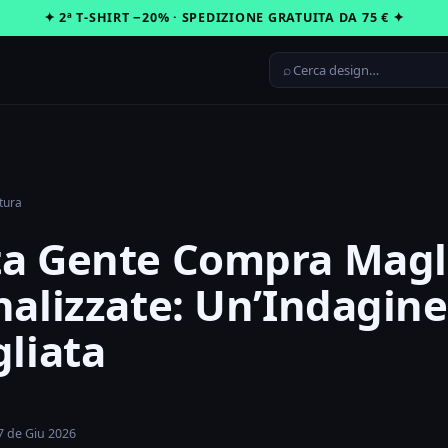
✦ 2ª T-SHIRT −20% · SPEDIZIONE GRATUITA DA 75 € ✦
⌕
ttura
a Gente Compra Magl
alizzate: Un’Indagine
liata
17 de Giu 2026