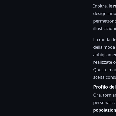
Inoltre, le
m
design inno
permettono 
illustrazioni
La moda del
della moda 
abbigliamen
realizzate 
Queste magl
scelta cons
Profilo de
Ora, tornia
personalizz
popolazion