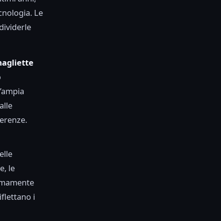
cnologia. Le
dividerle
magliette
o
n’ampia
alle
ferenze.
elle
, le
emamente
flettano i