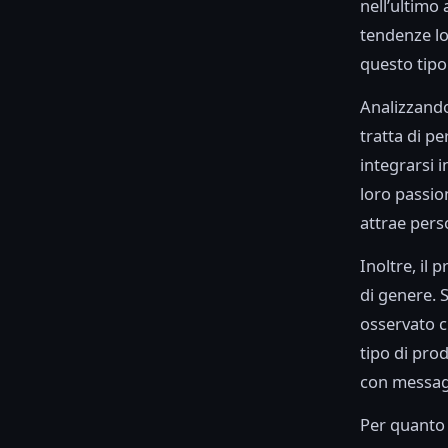
nell’ultimo
tendenze lo
questo tipo 
Analizzando 
tratta di p
integrarsi i
loro passion
attrae perso
Inoltre, il 
di genere. 
osservato c
tipo di pro
con messagg
Per quanto 