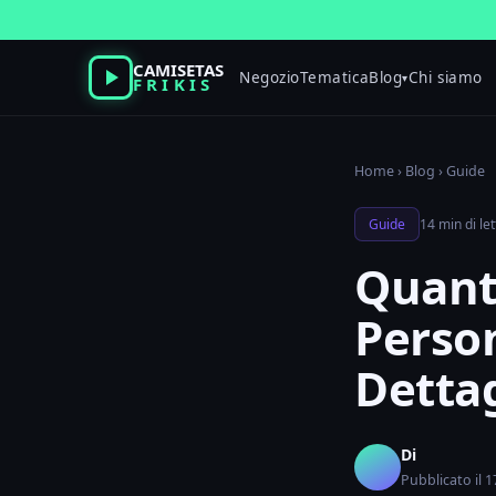
Vai
al
contenuto
CAMISETAS
Negozio
Tematica
Blog
Chi siamo
▾
FRIKIS
Home
›
Blog
›
Guide
Guide
14 min di le
Quant
Person
Dettag
Di
Pubblicato il 