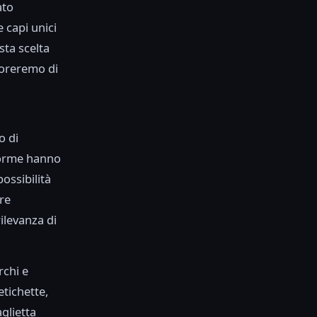
ato
 capi unici
esta scelta
ploreremo di
o di
aforme hanno
ossibilità
re
ilevanza di
rchi e
tichette,
glietta