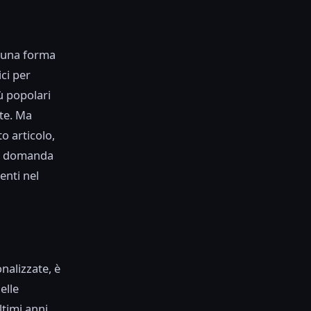
 una forma
ci per
iù popolari
ate. Ma
o articolo,
ta domanda
enti nel
nalizzate, è
elle
ltimi anni,