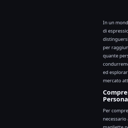
In un mondo
di espressi
distinguersi
per raggiun
quante pers
condurremo 
ed esplorare
mercato att
Compren
Persona
Per compren
necessario 
magliette pe