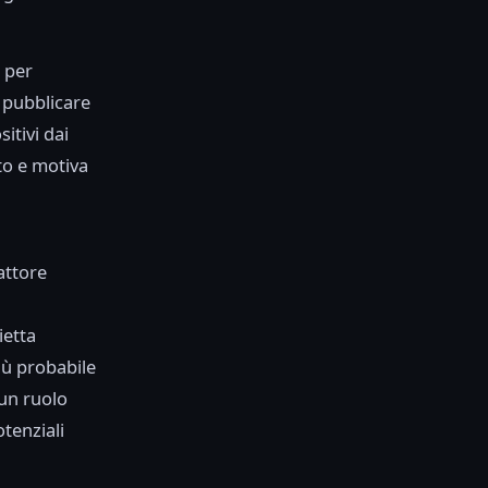
 per
 pubblicare
itivi dai
sto e motiva
attore
ietta
iù probabile
 un ruolo
tenziali