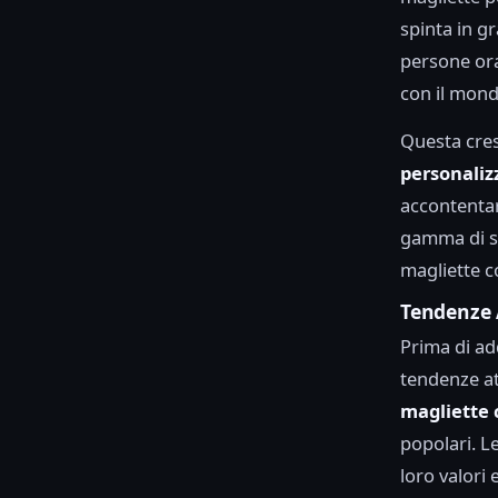
spinta in gr
persone ora
con il mond
Questa cres
personaliz
accontentar
gamma di sti
magliette co
Tendenze 
Prima di ad
tendenze at
magliette 
popolari. L
loro valori 