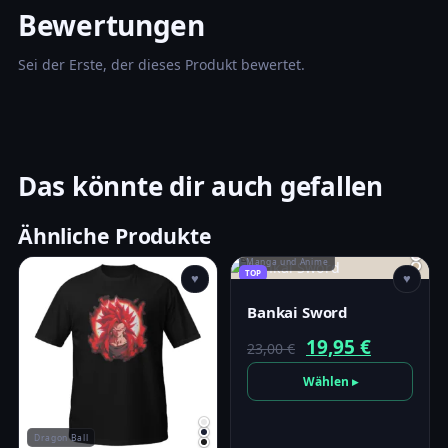
Bewertungen
Sei der Erste, der dieses Produkt bewertet.
Das könnte dir auch gefallen
Ähnliche Produkte
Manga und Anime
TOP
♥
♥
Bankai Sword
Ursprünglicher
Aktuell
19,95
€
23,00
€
Preis
Preis
Wählen ▸
war:
ist:
23,00 €
19,95 €.
Dragon Ball