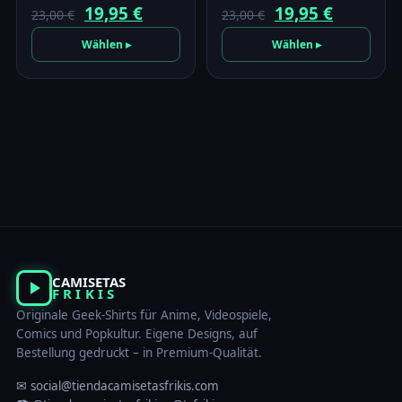
Ursprünglicher
Aktueller
Ursprünglicher
Aktuell
19,95
€
19,95
€
23,00
€
23,00
€
Preis
Preis
Preis
Preis
Wählen ▸
Wählen ▸
war:
ist:
war:
ist:
23,00 €
19,95 €.
23,00 €
19,95 €.
CAMISETAS
FRIKIS
Originale Geek-Shirts für Anime, Videospiele,
Comics und Popkultur. Eigene Designs, auf
Bestellung gedruckt – in Premium-Qualität.
✉ social@tiendacamisetasfrikis.com