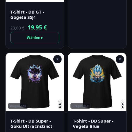
T-Shirt - DB GT -
Gogeta SSJ4
Ursprünglicher
Aktueller
19,95
€
23,00
€
Preis
Preis
Wählen ▸
war:
ist:
23,00 €
19,95 €.
♥
♥
Dragon Ball
Dragon Ball
T-Shirt - DB Super -
T-Shirt - DB Super -
Goku Ultra Instinct
Vegeta Blue