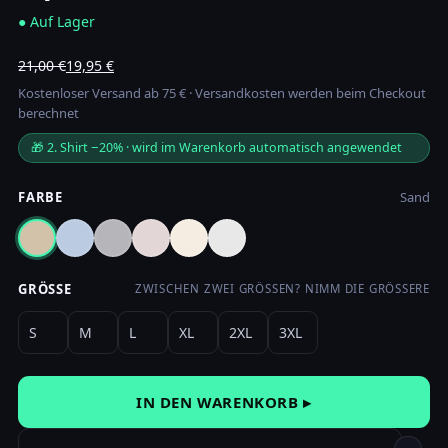
● Auf Lager
Ursprünglicher
Aktueller
21,00
€
19,95
€
Preis
Preis
Kostenloser Versand ab 75 € · Versandkosten werden beim Checkout
war:
ist:
berechnet
21,00 €
19,95 €.
🎁 2. Shirt −20% · wird im Warenkorb automatisch angewendet
FARBE
Sand
GRÖSSE
ZWISCHEN ZWEI GRÖSSEN? NIMM DIE GRÖSSERE
S
M
L
XL
2XL
3XL
IN DEN WARENKORB ▸