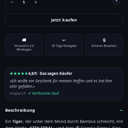
♥
−
+
Jetzt kaufen
Color
🚚
↩
🔒
Size
Zurücksetzen
Versand in 2-6
30 Tage Rückgabe
Sicheres Bezahlen
Tiger «Stay Feral» T-Shirt — Japanische Kunst Menge
Werktagen
In den Warenkorb
★★★★★
4,8/5 · Das sagen Käufer
«Ich wollte ein Geschenk für meinen Neffen und es hat ihm
sehr gefallen.»
Amparo P. ·
✔ Verifizierter Kauf
−
Beschreibung
Ein
Tiger
, der unter dem Mond durch Bambus schleicht, mit
dem Motto «
STAY FERAL
» und dem 虎-Siegel («Tiger»). Eine