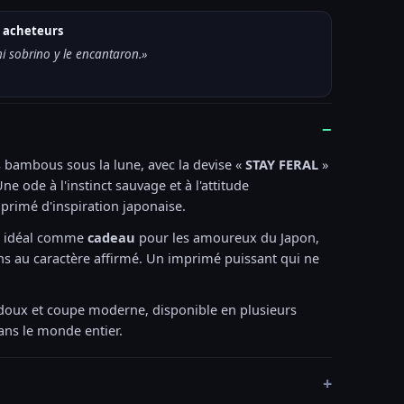
es acheteurs
i sobrino y le encantaron.»
−
es bambous sous la lune, avec la devise «
STAY FERAL
»
Une ode à l'instinct sauvage et à l'attitude
rimé d'inspiration japonaise.
s
idéal comme
cadeau
pour les amoureux du Japon,
gns au caractère affirmé. Un imprimé puissant qui ne
 doux et coupe moderne, disponible en plusieurs
dans le monde entier.
+