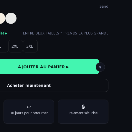
Sand
les ▸
ENTRE DEUX TAILLES ? PRENDS LA PLUS GRANDE
L
2XL
3XL
AJOUTER AU PANIER ▸
♥
Acheter maintenant
↩
🔒
Effacer
30 jours pour retourner
Paiement sécurisé
 «Stay Feral» — Art Japonais