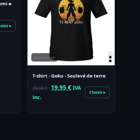
umi-e
oisir ▸
Amusantes
T-shirt - Goku - Soulevé de terre
Le
Le
19,95
€
IVA
23,00
€
Choisir ▸
prix
prix
inc.
initial
actuel
était :
est :
23,00 €.
19,95 €.