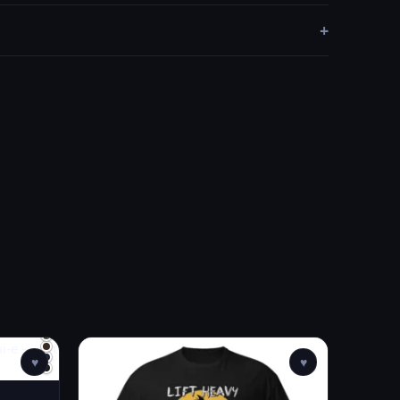
+
♥
♥