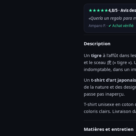
★★★★★
4,8/5 · Avis d
«Quería un regalo para m
Amparo P. ·
✔ Achat vérifié
Description
Un
tigre
à l'affût dans l
et le sceau 虎 (« tigre »). 
indomptable, dans un imp
Un
t-shirt d'art japonai
de la nature et des desi
passe pas inaperçu.
T-shirt unisexe en coton
coloris clairs. Livraison 
Matières et entretien