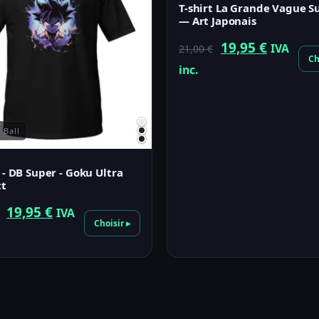
T-shirt La Grande Vague S
— Art Japonais
Le
Le
19,95
€
IVA
21,00
€
Ch
prix
prix
inc.
initial
actuel
était :
est :
21,00 €.
19,95 €.
 Ball
t - DB Super - Goku Ultra
ct
Le
Le
19,95
€
IVA
Choisir ▸
prix
prix
initial
actuel
était :
est :
23,00 €.
19,95 €.