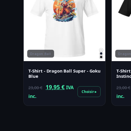
Dragon Ball
Dragon
T-Shirt - Dragon Ball Super - Goku
T-Shir
Blue
Instin
Le
Le
19,95
€
IVA
23,00
€
23,00
€
Choisir ▸
prix
prix
inc.
inc.
initial
actuel
était :
est :
23,00 €.
19,95 €.