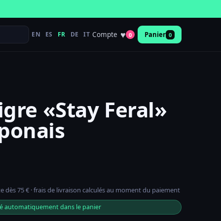
♥
Compte
EN
ES
FR
DE
IT
Panier
0
0
Tigre «Stay Feral»
aponais
ite dès 75 € · frais de livraison calculés au moment du paiement
qué automatiquement dans le panier