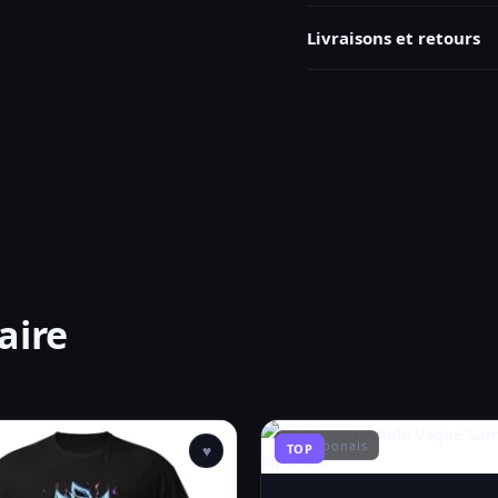
Livraisons et retours
aire
Art Japonais
♥
TOP