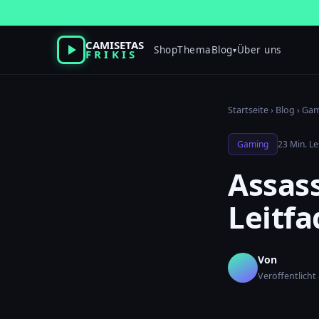
Zum
Inhalt
springen
CAMISETAS
Shop
Thema
Blog
Über uns
▾
FRIKIS
Startseite
›
Blog
›
Gam
Gaming
23 Min. Le
Assass
Leitfa
Von
Veröffentlicht 