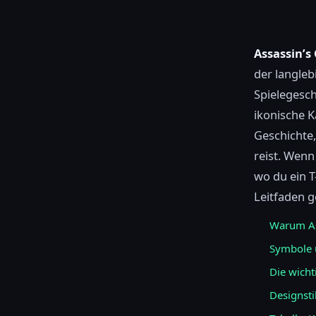
Assassin’s 
der langle
Spielegesch
ikonische K
Geschichte,
reist. Wenn
wo du ein T
Leitfaden g
Warum Ass
Symbole u
Die wicht
Designsti