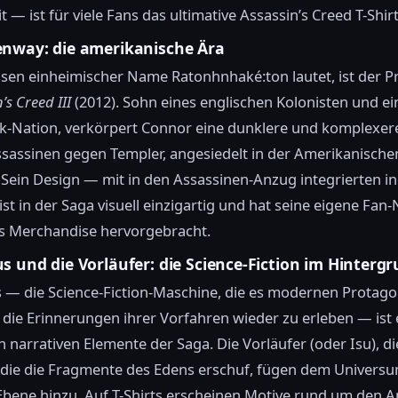
t — ist für viele Fans das ultimative Assassin’s Creed T-Shirt
nway: die amerikanische Ära
sen einheimischer Name Ratonhnhaké:ton lautet, ist der P
’s Creed III
(2012). Sohn eines englischen Kolonisten und ei
-Nation, verkörpert Connor eine dunklere und komplexere
ssassinen gegen Templer, angesiedelt in der Amerikanische
 Sein Design — mit in den Assassinen-Anzug integrierten i
st in der Saga visuell einzigartig und hat seine eigene Fan
es Merchandise hervorgebracht.
s und die Vorläufer: die Science-Fiction im Hinterg
 — die Science-Fiction-Maschine, die es modernen Protago
 die Erinnerungen ihrer Vorfahren wieder zu erleben — ist 
en narrativen Elemente der Saga. Die Vorläufer (oder Isu), di
n, die die Fragmente des Edens erschuf, fügen dem Univers
Ebene hinzu. Auf T-Shirts erscheinen Motive rund um den 