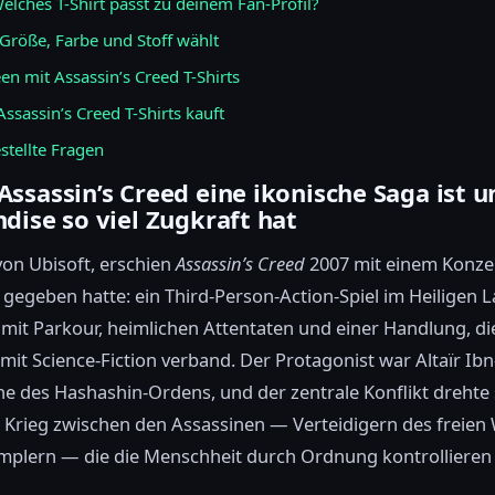
Welches T-Shirt passt zu deinem Fan-Profil?
röße, Farbe und Stoff wählt
een mit Assassin’s Creed T-Shirts
sassin’s Creed T-Shirts kauft
stellte Fragen
ssassin’s Creed eine ikonische Saga ist u
dise so viel Zugkraft hat
von Ubisoft, erschien
Assassin’s Creed
2007 mit einem Konzep
 gegeben hatte: ein Third-Person-Action-Spiel im Heiligen 
mit Parkour, heimlichen Attentaten und einer Handlung, di
mit Science-Fiction verband. Der Protagonist war Altaïr Ibn
ne des Hashashin-Ordens, und der zentrale Konflikt drehte
Krieg zwischen den Assassinen — Verteidigern des freien 
mplern — die die Menschheit durch Ordnung kontrollieren 