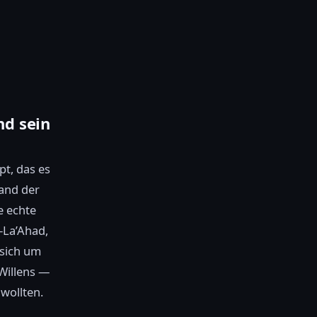
nd sein
t, das es
Land der
e echte
-La’Ahad,
 sich um
Willens —
wollten.