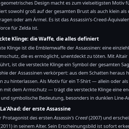
, geometrisches Design macht es zum vielseitigsten Motiv fü
iert sowohl groß auf der gesamten Brust als auch klein als
ragen oder am Ärmel. Es ist das Assassin’s-Creed-Äquivale
orce für Zelda ist.
ckte Klinge: die Waffe, die alles definiert
kte Klinge ist die Emblemwaffe der Assassinen: eine einzieh
mschutz, die es ermöglicht, unentdeckt zu töten. Mit Altaïr
führt, ist die versteckte Klinge ein Symbol der gesamten Saga
phie der Assassinen verkörpert: aus dem Schatten heraus 
zu hinterlassen. Als Motiv für ein T-Shirt — allein oder als 
n mit dem Armschutz — trägt die versteckte Klinge eine e
 und symbolische Bedeutung, besonders in dunklen Line-Ar
-La’Ahad: der erste Assassine
der Protagonist des ersten
Assassin’s Creed
(2007) und erschei
(2011) in seinem Alter. Sein Erscheinungsbild ist sofort erk