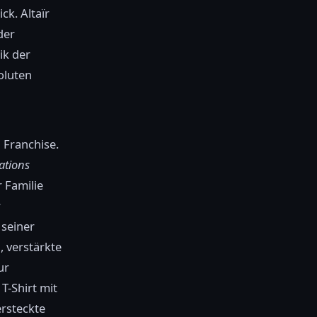
ck. Altaïr
der
ik der
oluten
 Franchise.
ations
r Familie
r
seiner
 verstärkte
ur
T-Shirt mit
ersteckte