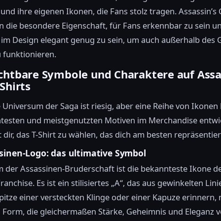
und ihre eigenen Ikonen, die Fans stolz tragen. Assassin’s 
n die besondere Eigenschaft, für Fans erkennbar zu sein u
g im Design elegant genug zu sein, um auch außerhalb des
 funktionieren.
chtbare Symbole und Charaktere auf Assa
Shirts
e Universum der Saga ist riesig, aber eine Reihe von Ikonen 
testen und meistgenutzten Motiven im Merchandise entwick
t dir, das T-Shirt zu wählen, das dich am besten repräsentier
sinen-Logo: das ultimative Symbol
 der Assassinen-Bruderschaft ist die bekannteste Ikone d
nchise. Es ist ein stilisiertes „A“, das aus gewinkelten Lini
Spitze einer versteckten Klinge oder einer Kapuze erinnern, 
 Form, die gleichermaßen Stärke, Geheimnis und Eleganz ve