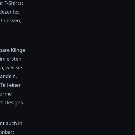
r T-Shirts:
 dezentes
nt dessen,
bare Klinge
 im ersten
, weil sie
handeln,
Teil einer
norme
t-Designs.
nt auch in
ennbar: