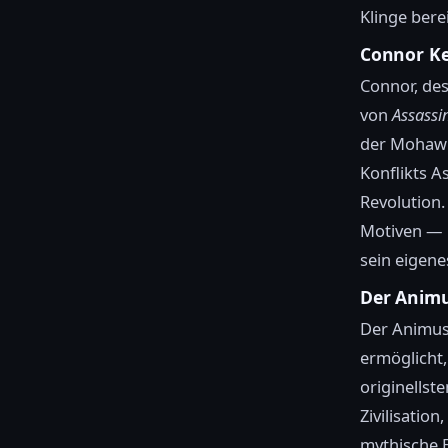
Klinge berei
Connor Ke
Connor, des
von
Assassin
der Mohawk
Konflikts A
Revolution.
Motiven — i
sein eigen
Der Animu
Der Animus
ermöglicht,
originellst
Zivilisatio
mythische 