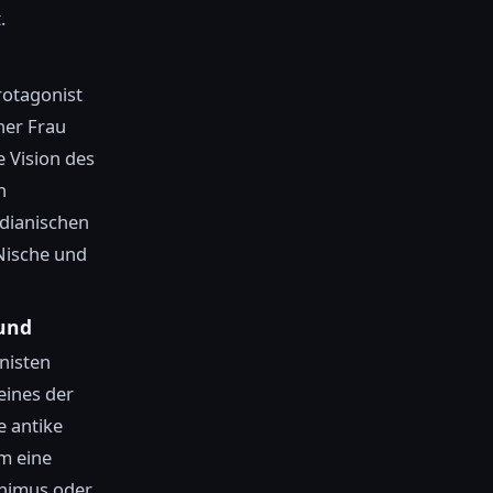
.
rotagonist
ner Frau
 Vision des
n
ndianischen
-Nische und
rund
nisten
eines der
e antike
um eine
Animus oder