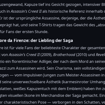
zengewand, Kapuze tief ins Gesicht gezogen, intensiver Bli
uch in
Assassin’s Creed II
als historische Referenz innerhalb 
r ist der ursprüngliche Assassine, derjenige, der die Ästhet
eprägt hat, und seine T-Shirts tragen das Gewicht des „abs
 für Fans der ersten Stunde.
ore da Firenze: der Liebling der Saga
re ist für viele Fans der beliebteste Charakter der gesamten
t von
Assassin’s Creed II
(2009),
Brotherhood
(2010) und
Revel
 Ezio ein florentinischer Adliger, der nach dem Mord an seine
azzi zum Assassinen wird. Sein Charisma, sein vollständige
ogen — vom impulsiven Jungen zum Meister-Assassinen in 
d seine unverwechselbare Ästhetik (karmesinroter Umhang,
latten, weißes Kapuzentuch mit dem Emblem) haben ihn z
ten visuellen Ikone im Merchandise der Saga gemacht. Ein 
ner charakteristischen Pose — verborgen in den Schatten, v