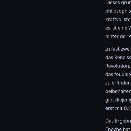
Dieses gru
philosophis
kraftvollst
es ist eine
hinter der 
In fast zwe
das Renaiss
Revolution,
das feudale
zu erfinden
beibehalten
gibt diejen
erst mit
Ori
Das Ergebni
Epoche hat 