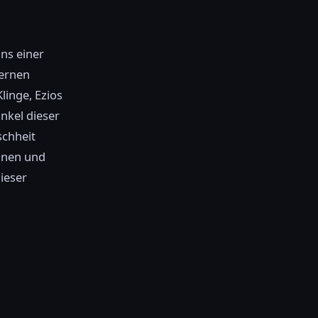
ns einer
dernen
linge, Ezios
nkel dieser
schheit
ohnen und
dieser