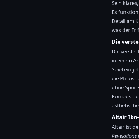
Sein klares
Es funktion
Detail am K
was der Trif
Die verste
Die verstec
in einem Ar
Spiel einge
die Philoso
ohne Spuren 
Kompositio
ästhetische
Altaïr Ibn
Altaïr ist 
Revelations