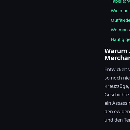
Tabelle: 
Wie man G
Outfit-Id
Wo man As
Häufig ge
Warum A
Merchan
Entwickelt 
so noch nie
Kreuzzüge, 
Geschichte 
ein Assassi
den ewigen 
und den Te