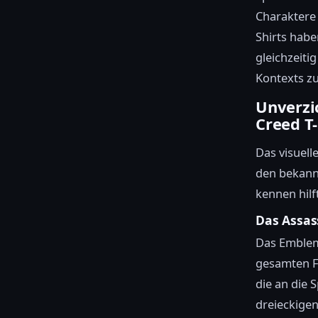
Charaktere 
Shirts habe
gleichzeiti
Kontexts zu
Unverzi
Creed T-
Das visuell
den bekann
kennen hilf
Das Assas
Das Emblem
gesamten Fra
die an die 
dreieckigen