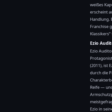
weißes Kapu
erscheint a
Handlung. E
Franchise g
Klassikers“
Ezio Audit
Ezio Audito
Protagonis
(2011), ist
durch die P
Charakterb
Reife — un
Armschutzp
meistgefrag
Ezio in sei