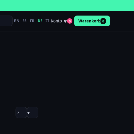
♥
Konto
EN
ES
FR
DE
IT
Warenkorb
0
0
↗
♥