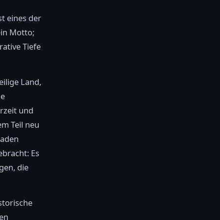
st eines der
ein Motto;
rative Tiefe
eilige Land,
he
rzeit und
em Teil neu
Faden
ebracht: Es
gen, die
storische
hen