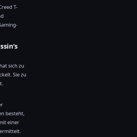
Creed T-
nd
 Gaming-
ssin’s
hat sich zu
elt. Sie zu
t.
er
en besteht,
mit einer
rmittelt.