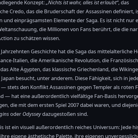
ndlegende Konzept:
„Nichts ist wahr, alles ist erlaubt“
, das
che Credo, das die Bruderschaft der Assassinen definiert, i
en und einprägsamsten Elemente der Saga. Es ist nicht nur 
 Weltanschauung, die Millionen von Fans berührt, die die nar
Action zu schätzen wissen.
i Jahrzehnten Geschichte hat die Saga das mittelalterliche H
ance-Italien, die Amerikanische Revolution, die Französisc
 das Alte Ägypten, das klassische Griechenland, die Wikinge
 Japan besucht, unter anderem. Diese Fähigkeit, sich in jed
 — stets den Konflikt Assassinen gegen Templer als roten 
d — hat eine außerordentlich vielfältige Fan-Basis hervorg
igen, die mit dem ersten Spiel 2007 dabei waren, und diejeni
gins
oder
Odyssey
dazugestoßen sind.
s ist ein visuell außerordentlich reiches Universum: Jede hi
ihre eigene ästhetische Palette, ihre eigenen unvergesslic