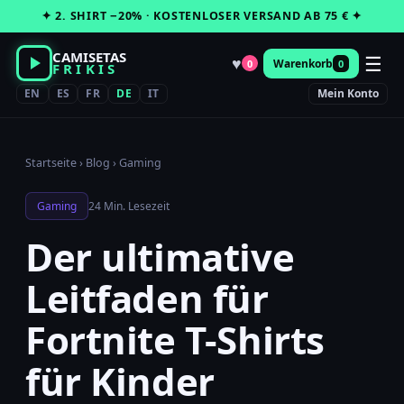
Zum
✦ 2. SHIRT −20% · KOSTENLOSER VERSAND AB 75 € ✦
Inhalt
springen
CAMISETAS
☰
♥
Warenkorb
0
0
FRIKIS
EN
ES
FR
DE
IT
Mein Konto
Startseite
›
Blog
›
Gaming
Gaming
24 Min. Lesezeit
Der ultimative
Leitfaden für
Fortnite T-Shirts
für Kinder