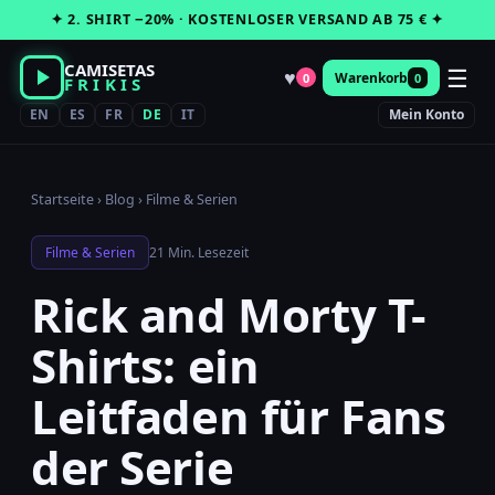
Zum
✦ 2. SHIRT −20% · KOSTENLOSER VERSAND AB 75 € ✦
Inhalt
springen
CAMISETAS
☰
♥
Warenkorb
0
0
FRIKIS
EN
ES
FR
DE
IT
Mein Konto
Startseite
›
Blog
›
Filme & Serien
Filme & Serien
21 Min. Lesezeit
Rick and Morty T-
Shirts: ein
Leitfaden für Fans
der Serie