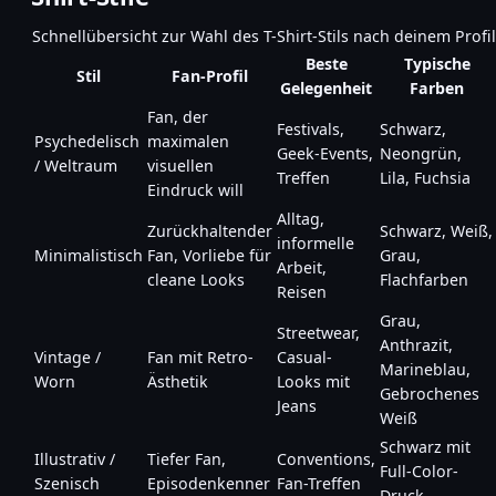
Schnellübersicht zur Wahl des T-Shirt-Stils nach deinem Profil
Beste
Typische
Stil
Fan-Profil
Gelegenheit
Farben
Fan, der
Festivals,
Schwarz,
Psychedelisch
maximalen
Geek-Events,
Neongrün,
/ Weltraum
visuellen
Treffen
Lila, Fuchsia
Eindruck will
Alltag,
Zurückhaltender
Schwarz, Weiß,
informelle
Minimalistisch
Fan, Vorliebe für
Grau,
Arbeit,
cleane Looks
Flachfarben
Reisen
Grau,
Streetwear,
Anthrazit,
Vintage /
Fan mit Retro-
Casual-
Marineblau,
Worn
Ästhetik
Looks mit
Gebrochenes
Jeans
Weiß
Schwarz mit
Illustrativ /
Tiefer Fan,
Conventions,
Full-Color-
Szenisch
Episodenkenner
Fan-Treffen
Druck