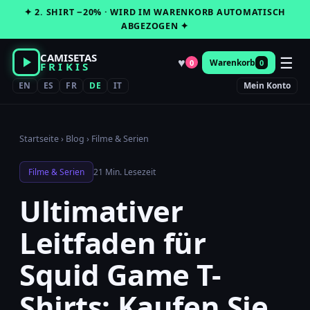
Zum
✦ 2. SHIRT −20% · WIRD IM WARENKORB AUTOMATISCH
Inhalt
ABGEZOGEN ✦
springen
CAMISETAS
☰
♥
Warenkorb
0
0
FRIKIS
EN
ES
FR
DE
IT
Mein Konto
Startseite
›
Blog
›
Filme & Serien
Filme & Serien
21 Min. Lesezeit
Ultimativer
Leitfaden für
Squid Game T-
Shirts: Kaufen Sie