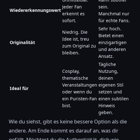
Jeder Fan
sein.
Wiedererkennungswert
erkennt es
Manchmal nur
sofort.
für echte Fans.
Sehr hoch.
Niedrig. Die
Bietet einen
Idee ist, treu
Originalität
einzigartigen
zum Original zu
und anderen
bleiben.
Ansatz.
Tägliche
Cosplay,
Nutzung,
thematische
deinen
Veranstaltungen
eigenen Stil
Ideal für
oder wenn du
setzen und
ein Puristen-Fan
einen subtilen
bist.
Hinweis
geben.
Wie du siehst, gibt es keine bessere Option als die
andere. Am Ende kommt es darauf an, was dir
gefällt. Möchtest du die Authentizität, dich wie