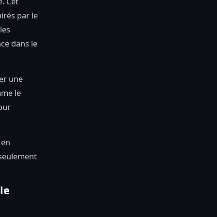
. Cet
irés par le
les
nce dans le
ter une
mme le
our
, en
 seulement
le