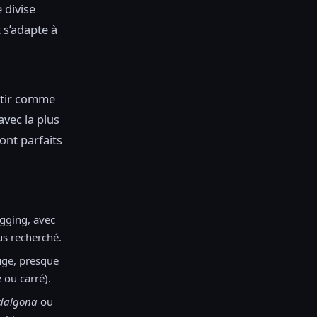
 divise
 s’adapte à
entir comme
avec la plus
ont parfaits
ogging, avec
lus recherché.
uge, presque
 ou carré).
dalgona
ou