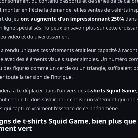
onsomment du contenu d’esports et de séries de ce calibre
it monter en flèche la demande, et les ventes de t-shirts insp
rt du jeu
ont augmenté d’un impressionnant 250%
dans 
 ligne spécialisés. Tu peux en savoir plus sur cette croissa
jeu vidéo et du divertissement.
 a rendu uniques ces vêtements était leur capacité à racon
re avec des éléments visuels super simples. Un numéro co
ou des figures comme un cercle ou un triangle, suffisaient p
r toute la tension de l’intrigue.
aidera à te déplacer dans l’univers des
t-shirts Squid Game
out ce que tu dois savoir pour choisir un vêtement qui non
ais qui capture vraiment l’essence de ce phénomène.
gns de t-shirts Squid Game, bien plus que 
ment vert