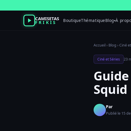
Passer
au
contenu
CAMISETAS
Boutique
Thématique
Blog
À prop
▾
FRIKIS
Accueil
›
Blog
›
Ciné et
Ciné et Séries
23 m
Guide 
Squid 
Par
Publié le 15 de