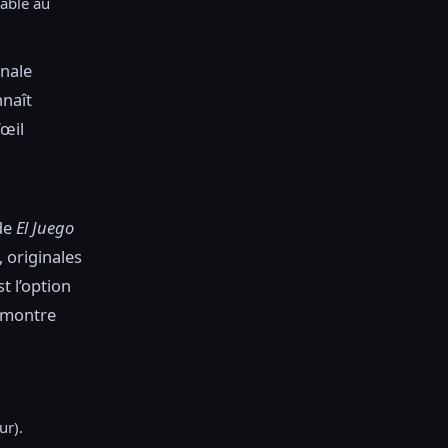
sable au
inale
nnaît
’œil
 de
El Juego
 originales
t l’option
i montre
ur).