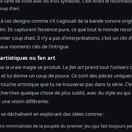
e carte de visite avec les trois symboles. C’est direct et reconnais
oup d’œil.
à ces designs comme s’il s’agissait de la bande sonore orig
ilm. Ils capturent l’essence pure, ce que tout le monde reco
mier coup d’œil. Il n’y a pas d’interprétations, c’est un clin d
 aux moments clés de l’intrigue.
artistiques ou fan art
que la vraie magie se produit. Le
fan art
prend tout l’univers
et lui donne un coup de pouce. Ce sont des pièces uniques,
touche artistique que tu ne trouveras pas dans la série. C’es
u cherches quelque chose de plus subtil, avec du style ou qu
une vision différente.
s se déchaînent en explorant des idées comme :
ions minimalistes de la poupée du premier jeu (qui fait toujours pe