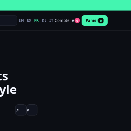
♥
Compte
EN
ES
FR
DE
IT
Panier
0
0
ts
yle
↗
♥