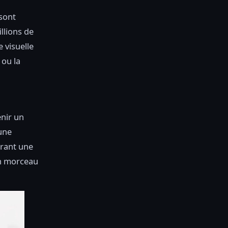
 sont
llions de
 visuelle
 ou la
enir un
une
érant une
un morceau