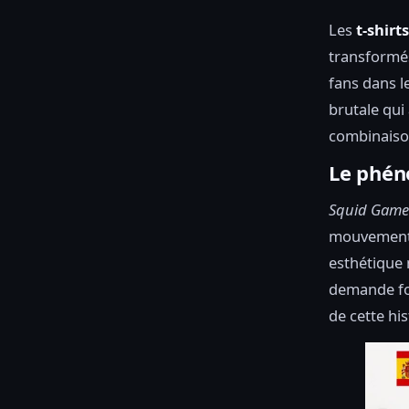
Les
t-shir
transformés
fans dans l
brutale qui
combinaison
Le phén
Squid Game
mouvement m
esthétique 
demande fo
de cette his