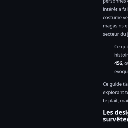
personnes c
intérêt a fa
costume ve
magasins en
secteur du 
Ce qui
histoi
456
, 
évoque
Ce guide t’
explorant t
te plaît, m
Les desi
survête