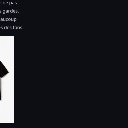
e ne pas
s gardes.
beaucoup
es des fans.