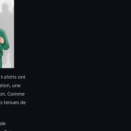
t-shirts ont
ntion, une
sion. Comme
es tenues de
 de