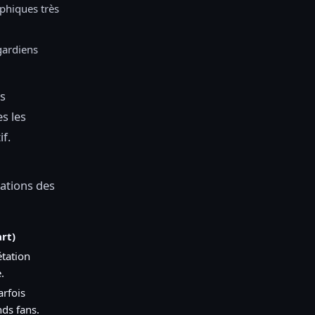
phiques très
gardiens
us
s les
f.
éations des
art)
étation
.
arfois
ds fans.