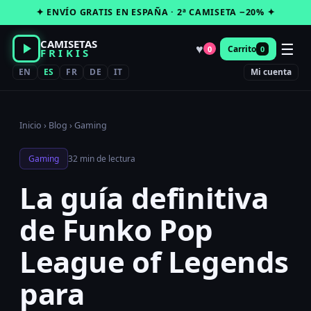
Saltar
✦ ENVÍO GRATIS EN ESPAÑA · 2ª CAMISETA −20% ✦
al
contenido
CAMISETAS
☰
♥
Carrito
0
0
FRIKIS
EN
ES
FR
DE
IT
Mi cuenta
Inicio
›
Blog
›
Gaming
Gaming
32 min de lectura
La guía definitiva
de Funko Pop
League of Legends
para