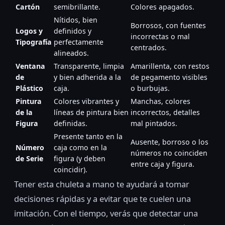
Cartón
semibrillante.
Colores apagados.
Nítidos, bien
Borrosos, con fuentes
Logos y
definidos y
incorrectas o mal
Tipografía
perfectamente
centrados.
alineados.
Ventana
Transparente, limpia
Amarillenta, con restos
de
y bien adherida a la
de pegamento visibles
Plástico
caja.
o burbujas.
Pintura
Colores vibrantes y
Manchas, colores
de la
líneas de pintura bien
incorrectos, detalles
Figura
definidas.
mal pintados.
Presente tanto en la
Ausente, borroso o los
Número
caja como en la
números no coinciden
de Serie
figura (y deben
entre caja y figura.
coincidir).
Tener esta chuleta a mano te ayudará a tomar
decisiones rápidas y a evitar que te cuelen una
imitación. Con el tiempo, verás que detectar una