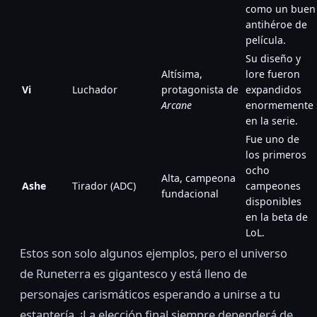
como un buen
antihéroe de
película.
Su diseño y
Altísima,
lore fueron
Vi
Luchador
protagonista de
expandidos
Arcane
enormemente
en la serie.
Fue uno de
los primeros
ocho
Alta, campeona
Ashe
Tirador (ADC)
campeones
fundacional
disponibles
en la beta de
LoL.
Estos son solo algunos ejemplos, pero el universo
de Runeterra es gigantesco y está lleno de
personajes carismáticos esperando a unirse a tu
estantería. ¡La elección final siempre dependerá de