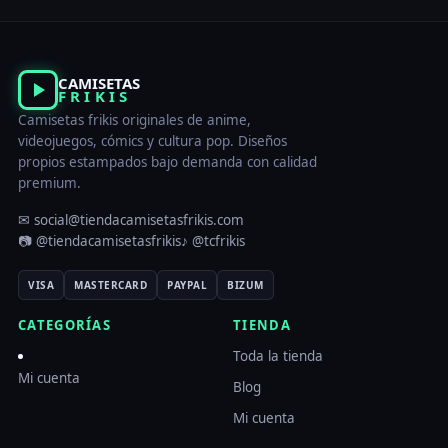
CAMISETAS
FRIKIS
Camisetas frikis originales de anime,
videojuegos, cómics y cultura pop. Diseños
propios estampados bajo demanda con calidad
premium.
✉ social@tiendacamisetasfrikis.com
📷 @tiendacamisetasfrikis
♪ @tcfrikis
VISA
MASTERCARD
PAYPAL
BIZUM
CATEGORÍAS
TIENDA
Toda la tienda
Mi cuenta
Blog
Mi cuenta