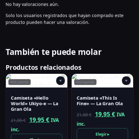
No hay valoraciones aún.
Solo los usuarios registrados que hayan comprado este
producto pueden hacer una valoración.
También te puede molar
Productos relacionados
TOP
♥
♥
Arte Japonés
Arte Japonés
Camiseta «Hello
Camiseta «This Is
World» Ukiyo-e — La
Fine» — La Gran Ola
Gran Ola
El
El
19,95
€
IVA
21,00
€
El
El
19,95
€
IVA
21,00
€
precio
precio
inc.
precio
precio
inc.
original
actual
Elegir ▸
original
actual