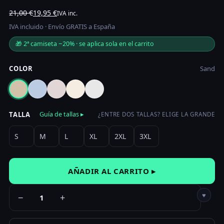
El
El
21,00
€
19,95
€
IVA inc.
precio
precio
IVA incluido · Envío GRATIS a España
original
actual
🎁 2ª camiseta −20% · se aplica sola en el carrito
era:
es:
21,00 €.
19,95 €.
COLOR
Sand
TALLA
Guía de tallas ▸
¿ENTRE DOS TALLAS? ELIGE LA GRANDE
S
M
L
XL
2XL
3XL
AÑADIR AL CARRITO ▸
♥
−
+