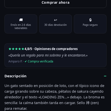
Comprar ahora
Color
🚚
↩
🔒
Size
Limpiar
Envío en 2-6 días
30 días devolución
Pago seguro
Size Guide
laborables
Camiseta Gato «Loading Zen» — Friki Divertida cantidad
Añadir al carrito
★★★★★
4,8/5 · Opiniones de compradores
«Quería un regalo para mi sobrino y le encantaron.»
Amparo P. ·
✔ Compra verificada
−
Descripción
Un gato sentado en posición de loto, con el típico icono de
carga girando sobre su cabeza, pétalos de sakura cayendo
alrededor y el texto «LOADING ZEN...» debajo. La broma es
sencilla: la calma también tarda en cargar. Sello 禅 (zen)
para rematar.