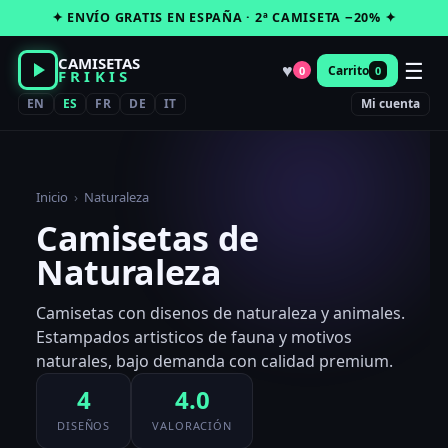
Saltar
✦ ENVÍO GRATIS EN ESPAÑA · 2ª CAMISETA −20% ✦
al
contenido
CAMISETAS
☰
♥
Carrito
0
0
FRIKIS
EN
ES
FR
DE
IT
Mi cuenta
Inicio
›
Naturaleza
Camisetas de
Naturaleza
Camisetas con disenos de naturaleza y animales.
Estampados artisticos de fauna y motivos
naturales, bajo demanda con calidad premium.
4
4.0
DISEÑOS
VALORACIÓN