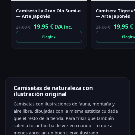
Camiseta La Gran Ola Sumi-e
Camiseta Tigre «
— Arte Japonés
— Arte Japonés
El
El
El
19,95
€
19,95
€
IVA inc.
21,00
€
21,00
€
precio
precio
precio
Elegir ▸
Elegir 
original
actual
origina
era:
es:
era:
21,00 €.
19,95 €.
21,00 €.
Camisetas de naturaleza con
ilustración original
Camisetas con ilustraciones de fauna, montaña y
aire libre, dibujadas con la misma estética cuidada
que el resto de la tienda. Para frikis que también
salen a tocar hierba de vez en cuando —o que al
menos aprecian un buen ciervo ilustrado.