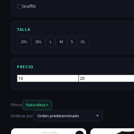
Graffiti
TALLA
2XL
3XL
L
M
S
XL
PRECIO
Precio
Precio
mínimo
máximo
Filtros:
Naturaleza ×
Ordenar por