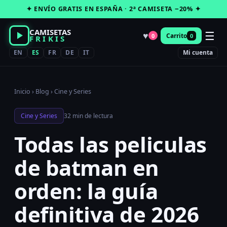
Saltar
✦ ENVÍO GRATIS EN ESPAÑA · 2ª CAMISETA −20% ✦
al
contenido
CAMISETAS
☰
♥
Carrito
0
0
FRIKIS
EN
ES
FR
DE
IT
Mi cuenta
Inicio
›
Blog
›
Cine y Series
Cine y Series
32 min de lectura
Todas las peliculas
de batman en
orden: la guía
definitiva de 2026