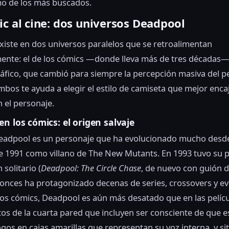
o de los más buscados.
c al cine: dos universos Deadpool
iste en dos universos paralelos que se retroalimentan
nte: el de los cómics —donde lleva más de tres décadas— 
fico, que cambió para siempre la percepción masiva del p
bos te ayuda a elegir el estilo de camiseta que mejor enca
n el personaje.
n los cómics: el origen salvaje
Deadpool es un personaje que ha evolucionado mucho desde
e 1991 como villano de The New Mutants. En 1993 tuvo su 
 solitario (
Deadpool: The Circle Chase
, de nuevo con guión d
onces ha protagonizado decenas de series, crossovers y e
los cómics, Deadpool es aún más desatado que en las pelícu
s de la cuarta pared que incluyen ser consciente de que e
ogos en cajas amarillas que representan su voz interna, y s