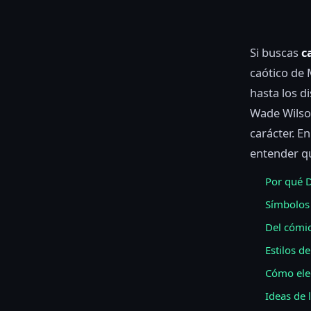
Si buscas
c
caótico de 
hasta los d
Wade Wilso
carácter. E
entender qu
Por qué 
Símbolos 
Del cómic
Estilos d
Cómo elegi
Ideas de 