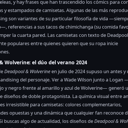
leas, y hay frases que han trascendido los cómics para con
as y estampados de camisetas. Algunas de las más reprodu
ng son variantes de su particular filosofía de vida —siemp
—, referencias a sus tacos de chimichanga (su comida favor
mper la cuarta pared. Las camisetas con texto de Deadpoo
te populares entre quienes quieren que su ropa inicie
ones.
& Wolverine: el dúo del verano 2024
de
Deadpool & Wolverine
en julio de 2024 supuso un antes y
andising del personaje. Ver a Wade Wilson junto a Logan 
ojo y negro frente al amarillo y azul de Wolverine— generó 
e diseños de doble protagonista. La química visual entre 
es irresistible para camisetas: colores complementarios,
des opuestas y una dinámica que cualquier fan reconoce d
Si buscas algo de actualidad, los diseños de
Deadpool & Wol