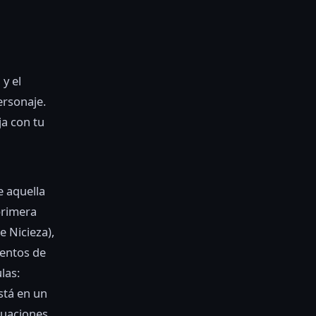
y el
ersonaje.
ja con tu
 aquella
primera
e Nicieza),
ventos de
las:
stá en un
ituaciones