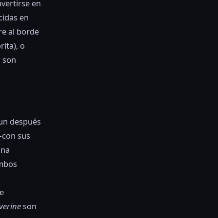
vertirse en
cidas en
re al borde
ita), o
l son
 un después
—con sus
una
ambos
e
verine
son