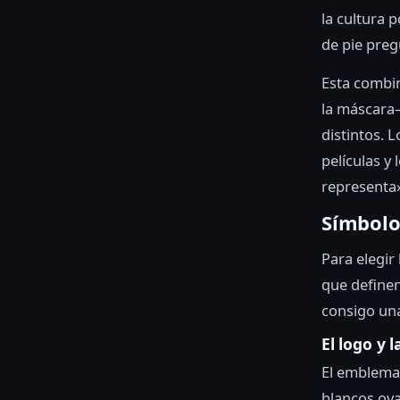
la cultura 
de pie preg
Esta combi
la máscara—
distintos. 
películas y
representa»
Símbolo
Para elegir
que definen
consigo una 
El logo y 
El emblema
blancos ova