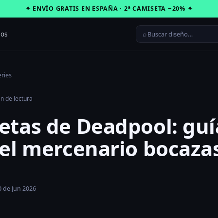
✦ ENVÍO GRATIS EN ESPAÑA · 2ª CAMISETA −20% ✦
⌕
ros
eries
n de lectura
etas de Deadpool: guí
del mercenario bocaza
0 de Jun 2026