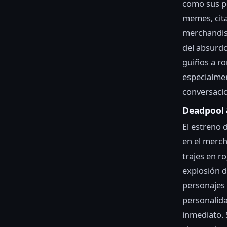
como sus pe
memes, cit
merchandisi
del absurdo
guiños a ro
especialmen
conversaci
Deadpool 
El estreno 
en el merch
trajes en r
explosión d
personajes 
personalida
inmediato. 