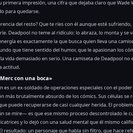
u primera impresión, una cifra que dejaba claro que Wade 
do para quedarse.
erencia del resto? Que te ríes con él aunque esté sufriendo,
ríe. Deadpool no teme al ridículo: lo abraza, lo monta y se v
 energía es exactamente la que busca quien lleva una camise
undo que tiene sentido del humor, que le apasionan los có
la vida demasiado en serio. Una camiseta de Deadpool no e
a actitud.
 «Merc con una boca»
 es un ex-soldado de operaciones especiales con el poder
ón más brutalmente absurdo de los cómics. Sus células se
que puede recuperarse de casi cualquier herida. El proble
ún se mire— es que ese mismo proceso descontrolado le cu
icatrices y lo dejó con una salud mental que él mismo califi
El resultado: un personaje que habla sin filtro, que hace ref