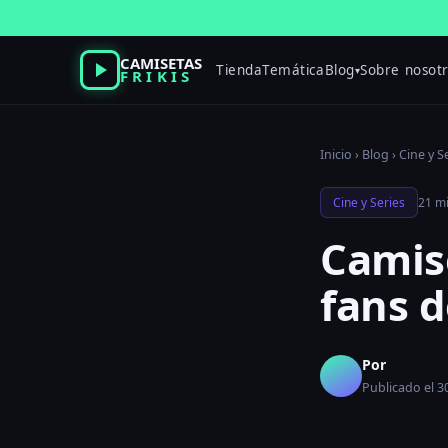
Saltar
al
contenido
CAMISETAS
Tienda
Temática
Blog
Sobre nosot
▾
FRIKIS
Inicio
›
Blog
›
Cine y S
Cine y Series
21 mi
Camis
fans 
Por
Publicado el 3