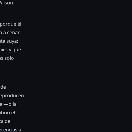
Wilson
 porque él
a a cenar
ta suya:
mics y que
s solo
 de
 reproducen
ma —o la
brió el
ca de
erencias a