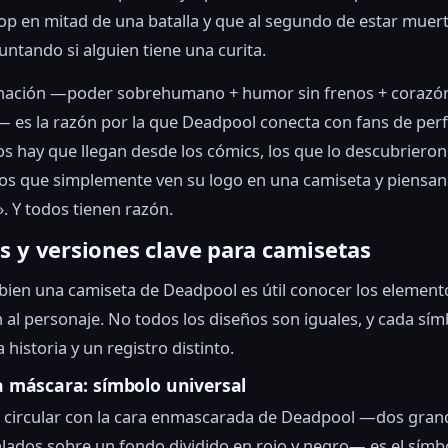
pop en mitad de una batalla y que al segundo de estar muert
untando si alguien tiene una curita.
nación —poder sobrehumano + humor sin frenos + corazón
 es la razón por la que Deadpool conecta con fans de perf
Los hay que llegan desde los cómics, los que lo descubrieron
 los que simplemente ven su logo en una camiseta y piensa
. Y todos tienen razón.
s y versiones clave para camisetas
 bien una camiseta de Deadpool es útil conocer los element
 al personaje. No todos los diseños son iguales, y cada sím
historia y un registro distinto.
la máscara: símbolo universal
 circular con la cara enmascarada de Deadpool —dos gran
lados sobre un fondo dividido en rojo y negro— es el sím