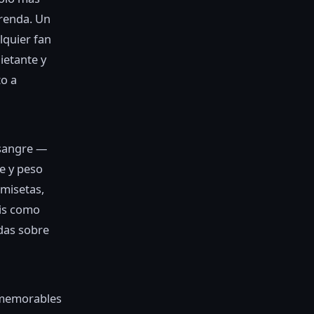
prenda. Un
lquier fan
ietante y
to a
 sangre —
e y peso
amisetas,
ris como
udas sobre
 memorables