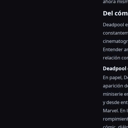
ahora mism
Del cómi
Deadpool ex
constanteme
cinematográ
Entender am
relación co
Deadpool e
En papel, 
aparición d
miniserie en
y desde ent
Marvel. En 
rompimiento
cómic, diál