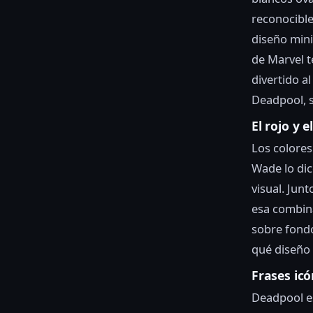
reconocible
diseño mini
de Marvel t
divertido al
Deadpool, s
El rojo y 
Los colores
Wade lo dic
visual. Jun
esa combin
sobre fondo
qué diseño 
Frases ic
Deadpool e