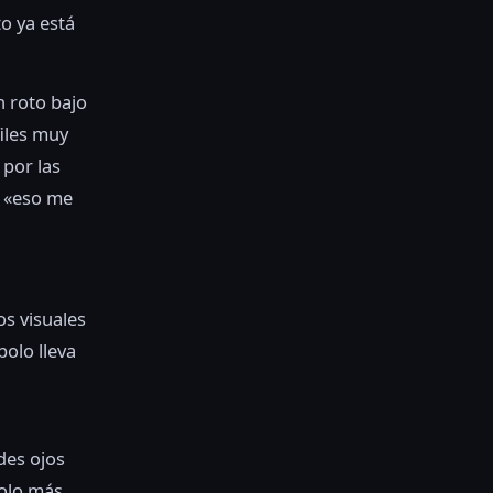
o ya está
 roto bajo
iles muy
 por las
n «eso me
os visuales
bolo lleva
des ojos
bolo más