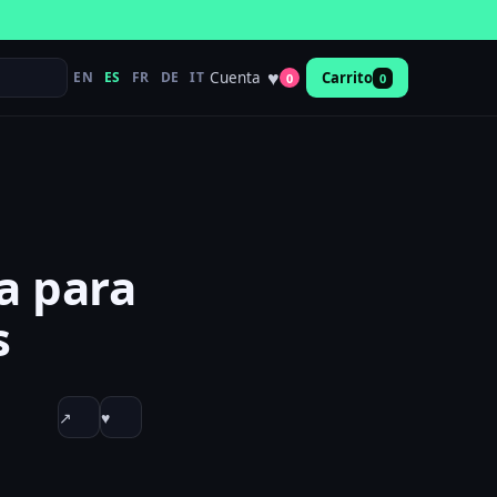
♥
Cuenta
EN
ES
FR
DE
IT
Carrito
0
0
a para
s
↗
♥