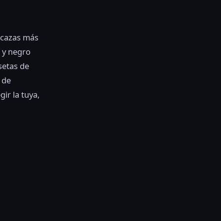
ocazas más
o y negro
setas de
 de
ir la tuya,