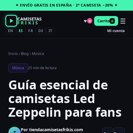
Saltar
✦ ENVÍO GRATIS EN ESPAÑA · 2ª CAMISETA −20% ✦
al
contenido
CAMISETAS
☰
♥
Carrito
0
0
FRIKIS
EN
ES
FR
DE
IT
Mi cuenta
Inicio
›
Blog
›
Música
Música
25 min de lectura
Guía esencial de
camisetas Led
Zeppelin para fans
Por tiendacamisetasfrikis.com
T