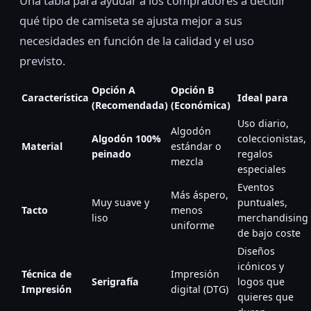
Una tabla para ayudar a los compradores a decidir
qué tipo de camiseta se ajusta mejor a sus
necesidades en función de la calidad y el uso
previsto.
Opción A
Opción B
Característica
Ideal para
(Recomendada)
(Económica)
Uso diario,
Algodón
Algodón 100%
coleccionistas,
Material
estándar o
peinado
regalos
mezcla
especiales
Eventos
Más áspero,
Muy suave y
puntuales,
Tacto
menos
liso
merchandising
uniforme
de bajo coste
Diseños
icónicos y
Técnica de
Impresión
Serigrafía
logos que
Impresión
digital (DTG)
quieres que