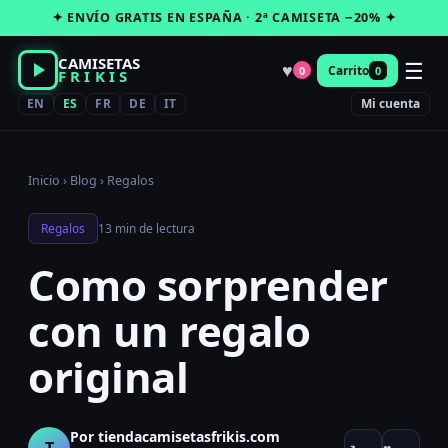
Saltar
✦ ENVÍO GRATIS EN ESPAÑA · 2ª CAMISETA −20% ✦
al
contenido
CAMISETAS
☰
♥
Carrito
0
0
FRIKIS
EN
ES
FR
DE
IT
Mi cuenta
Inicio
›
Blog
›
Regalos
Regalos
13 min de lectura
Como sorprender
con un regalo
original
Por tiendacamisetasfrikis.com
T