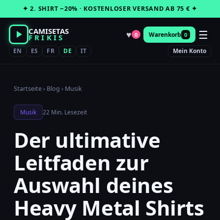
Zum
✦ 2. SHIRT −20% · KOSTENLOSER VERSAND AB 75 € ✦
Inhalt
springen
CAMISETAS
☰
♥
Warenkorb
0
0
FRIKIS
EN
ES
FR
DE
IT
Mein Konto
Startseite
›
Blog
›
Musik
Musik
22 Min. Lesezeit
Der ultimative
Leitfaden zur
Auswahl deines
Heavy Metal Shirts