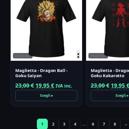
Dragon Ball
Dragon Ball
Maglietta - Dragon Ball -
Maglietta - Dragon
Goku Saiyan
Goku Kakarotto
Il
Il
Il
23,00
€
19,95
€
23,00
€
19,95
IVA inc.
prezzo
prezzo
prezzo
Scegli ▸
Scegli ▸
originale
attuale
origin
era:
è:
era:
23,00 €.
19,95 €.
23,00 €
1
2
3
4
…
6
7
8
→