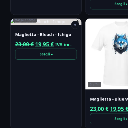
prezzo
Scegli ▸
origin
era:
Manga e Anime
♥
23,00 €
Maglietta - Bleach - Ichigo
Il
Il
23,00
€
19,95
€
IVA inc.
prezzo
prezzo
Scegli ▸
originale
attuale
era:
è:
23,00 €.
19,95 €.
Graffiti
Maglietta - Blue 
Il
23,00
€
19,95
prezzo
Scegli ▸
origin