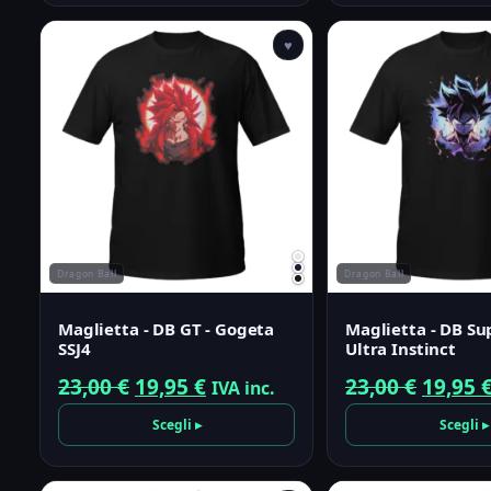
era:
♥
23,00 €
Dragon Ball
Dragon Ball
Maglietta - DB GT - Gogeta
Maglietta - DB Su
SSJ4
Ultra Instinct
Il
Il
Il
23,00
€
19,95
€
23,00
€
19,95
IVA inc.
prezzo
prezzo
prezzo
Scegli ▸
Scegli ▸
originale
attuale
origin
era:
è:
era: