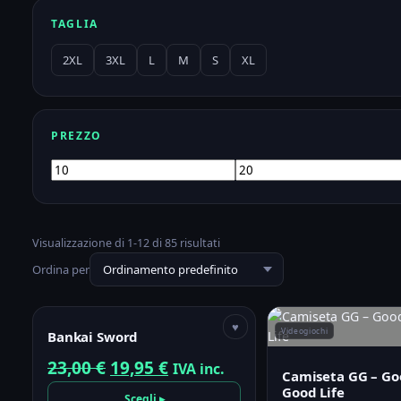
TAGLIA
2XL
3XL
L
M
S
XL
PREZZO
Prezzo
Prezzo
Min
Max
Visualizzazione di 1-12 di 85 risultati
Ordina per
Manga e Anime
TOP
♥
Videogiochi
Bankai Sword
Il
Il
23,00
€
19,95
€
IVA inc.
Camiseta GG – G
prezzo
prezzo
Good Life
Scegli ▸