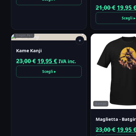
originale
attuale
Il
21,00
€
19,95
era:
è:
prezzo
Scegli ▸
23,00 €.
19,95 €.
origin
era:
Dragon Ball
♥
21,00 €
Kame Kanji
Il
Il
23,00
€
19,95
€
IVA inc.
prezzo
prezzo
Scegli ▸
originale
attuale
era:
è:
23,00 €.
19,95 €.
Batman
Maglietta - Batgir
Il
23,00
€
19,95