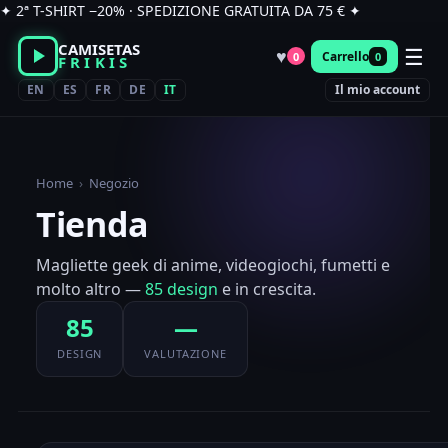
Vai
✦ 2ª T-SHIRT −20% · SPEDIZIONE GRATUITA DA 75 € ✦
al
CAMISETAS
☰
contenuto
♥
Carrello
0
0
FRIKIS
EN
ES
FR
DE
IT
Il mio account
Home
›
Negozio
Tienda
Magliette geek di anime, videogiochi, fumetti e
molto altro —
85 design
e in crescita.
85
—
DESIGN
VALUTAZIONE