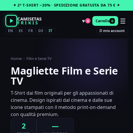
Vai
✦ 2ª T-SHIRT −20% · SPEDIZIONE GRATUITA DA 75 € ✦
al
contenuto
CAMISETAS
☰
♥
Carrello
0
0
FRIKIS
EN
ES
FR
DE
IT
Il mio account
Home
›
Film e Serie TV
Magliette Film e Serie
TV
T-Shirt dai film originali per gli appassionati di
cinema. Design ispirati dal cinema e dalle sue
icone stampati con il metodo print-on-demand
con qualità premium.
2
—