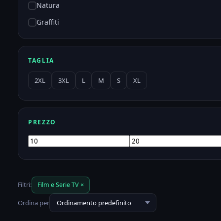
Natura
Graffiti
TAGLIA
2XL
3XL
L
M
S
XL
PREZZO
Prezzo
Prezzo
Min
Max
Filtri:
Film e Serie TV ×
Ordina per