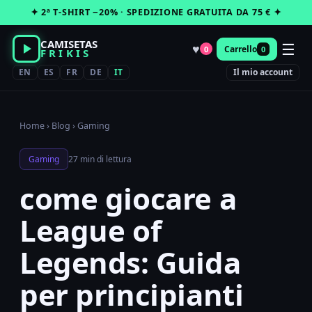
Vai
✦ 2ª T-SHIRT −20% · SPEDIZIONE GRATUITA DA 75 € ✦
al
contenuto
CAMISETAS
☰
♥
Carrello
0
0
FRIKIS
EN
ES
FR
DE
IT
Il mio account
Home
›
Blog
›
Gaming
Gaming
27 min di lettura
come giocare a
League of
Legends: Guida
per principianti