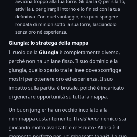
avvicina troppo alla tua torre. Gli dai la Q per silarlo,
attivi la E per girargli intorno e lo finisci con la tua
definitiva. Con quel vantaggio, ora puoi spingere
l’ondata di minion sotto la sua torre, lasciandolo
senza oro né esperienza.
Giungla: lo stratega della mappa
Il ruolo della
Giungla
è completamente diverso,
perché non ha un lane fisso. Il suo dominio è la
giungla, quello spazio tra le linee dove sconfigge
mostri per ottenere oro ed esperienza. Il suo
impatto sulla partita è brutale, poiché è incaricato
di generare opportunità su tutta la mappa.
Un buon jungler ha un occhio incollato alla
minimappa costantemente. Il
mid laner
nemico sta
giocando molto avanzato e cresciuto? Allora è il
momento perfetto per un’imboscata (
gank
). Le sue