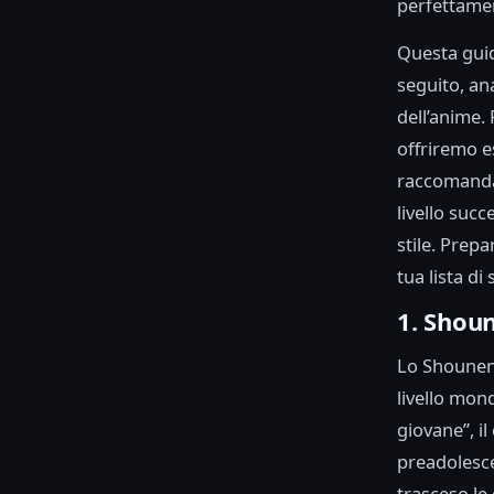
perfettamen
Questa guid
seguito, an
dell’anime. 
offriremo e
raccomandaz
livello suc
stile. Prepa
tua lista di
1. Shou
Lo Shounen
livello mon
giovane”, il
preadolescen
trasceso le