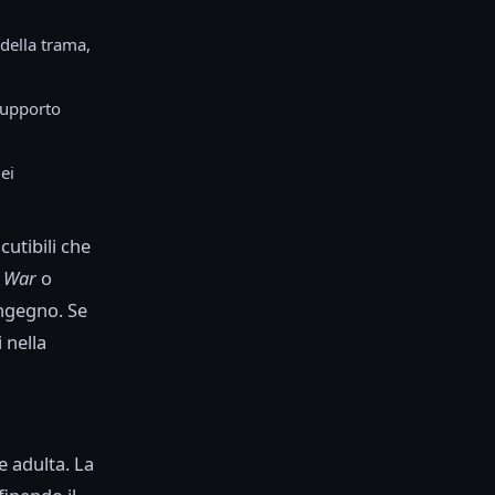
della trama,
supporto
ei
cutibili che
s War
o
ngegno. Se
 nella
e adulta. La