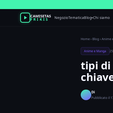
Vai
al
contenuto
CAMISETAS
Negozio
Tematica
Blog
Chi siamo
▾
FRIKIS
Home
›
Blog
›
Anime 
Anime e Manga
25
tipi d
chiav
Di
Pubblicato il 