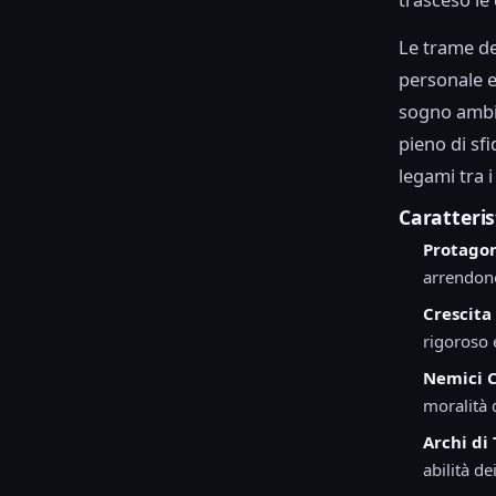
Le trame de
personale e
sogno ambiz
pieno di sfi
legami tra 
Caratteri
Protagon
arrendono
Crescita
rigoroso 
Nemici C
moralità 
Archi di 
abilità d