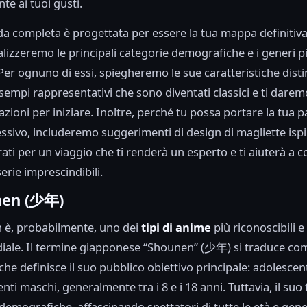
te ai tuoi gusti.
a completa è progettata per essere la tua mappa definitiva
alizzeremo le principali categorie demografiche e i generi p
Per ognuno di essi, spiegheremo le sue caratteristiche distin
sempi rappresentativi che sono diventati classici e ti darem
ioni per iniziare. Inoltre, perché tu possa portare la tua p
cessivo, includeremo suggerimenti di design di magliette ispi
rati per un viaggio che ti renderà un esperto e ti aiuterà a c
 serie imprescindibili.
nen (少年)
 è, probabilmente, uno dei
tipi di anime
più riconoscibili e
diale. Il termine giapponese “Shounen” (少年) si traduce co
 che definisce il suo pubblico obiettivo principale: adolescent
ti maschi, generalmente tra i 8 e i 18 anni. Tuttavia, il suo
 demografiche, affascinando spettatori di tutte le età e gene