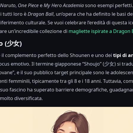
Naruto
,
One Piece
e
My Hero Academia
sono esempi perfetti.
i tutti loro è
Dragon Ball
, un’opera che ha definito le basi d
ferimento culturale. Se vuoi celebrare l’eredità di questa ic
are un’incredibile collezione di
magliette ispirate a Dragon 
jo (少女)
 il complemento perfetto dello Shounen e uno dei
tipi di 
ocus emotivo. Il termine giapponese “Shoujo” (少女) si tra
ovane”, e il suo pubblico target principale sono le adolescen
ti femminili, tipicamente tra gli 8 e i 18 anni. Tuttavia, com
l suo fascino ha superato barriere demografiche, guadagn
molto diversificata.