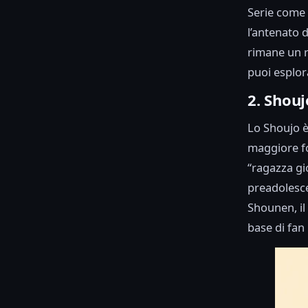
Serie come
l’antenato d
rimane un ri
puoi esplor
2. Shou
Lo Shoujo è
maggiore f
“ragazza gi
preadolescen
Shounen, i
base di fan 