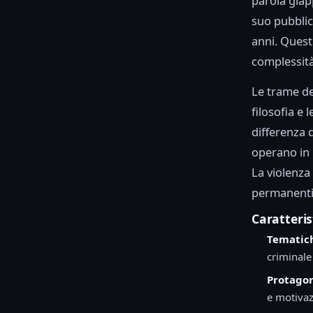
parola giap
suo pubblic
anni. Quest
complessità
Le trame del
filosofia e 
differenza 
operano in 
La violenza 
permanenti
Caratteris
Tematic
criminale 
Protagon
e motiva