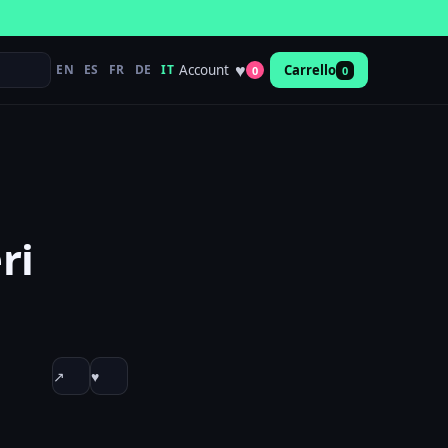
♥
Account
EN
ES
FR
DE
IT
Carrello
0
0
ri
↗
♥