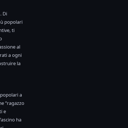
. Di
iù popolari
tive, ti
o
assione al
rati a ogni
ostruire la
 popolari a
me “ragazzo
i e
 fascino ha
ri.