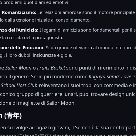
o problemi quotidiani ed emotivi.
l Romanticismo:
Le relazioni amorose sono il motore principale 
o dalla tensione iniziale al consolidamento.
za dell’Amicizia:
I legami di amicizia sono fondamentali per il 
 la crescita della protagonista.
ione delle Emozioni:
Si dà grande rilevanza al mondo interiore d
i, i loro dubbi, insicurezze e gioie.
ome
Sailor Moon
o
Fruits Basket
sono punti di riferimento indis
ito il genere. Serie più moderne come
Kaguya-sama: Love i
School Host Club
reinventano i suoi tropi con commedia e i
’iconico gruppo di guerriere lunari, puoi trovare design unici
zione di magliette di Sailor Moon.
en (青年)
n si rivolge ai ragazzi giovani, il Seinen è la sua contropart