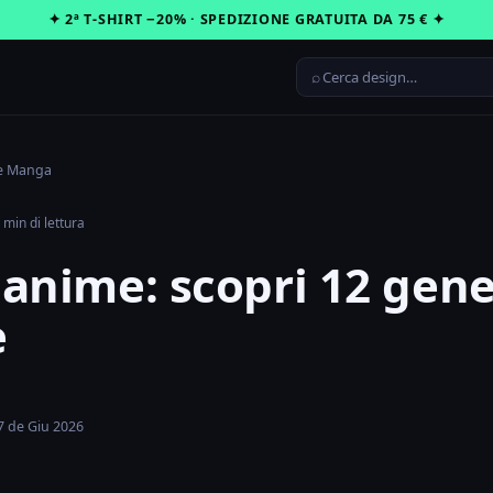
✦ 2ª T-SHIRT −20% · SPEDIZIONE GRATUITA DA 75 € ✦
⌕
e Manga
 min di lettura
i anime: scopri 12 gene
e
17 de Giu 2026