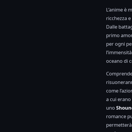
L’anime è m
ricchezza e
Dalle batta
primo amore
per ogni pe
l’immensità
oceano di c
Comprender
risuonerann
come l’azio
a cui erano
uno
Shoun
romance può
permetterà d