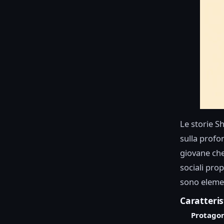
Le storie S
sulla profo
giovane che 
sociali pro
sono element
Caratteris
Protagon