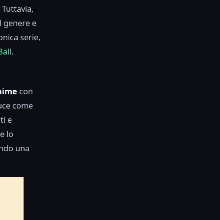
 Tuttavia,
el genere e
onica serie,
Ball
.
anime
con
duce come
ti e
e lo
ando una