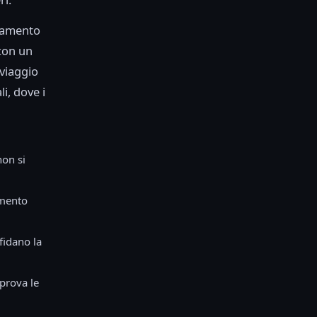
eramento
con un
viaggio
i, dove i
non si
amento
fidano la
prova le