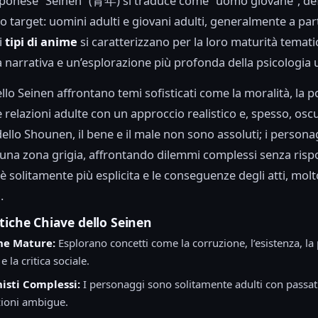
ponese “Seinen” (青年) si traduce come “uomo giovane”, def
o target: uomini adulti e giovani adulti, generalmente a part
i
tipi di anime
si caratterizzano per la loro maturità temati
 narrativa e un’esplorazione più profonda della psicologia
lo Seinen affrontano temi sofisticati come la moralità, la pol
le relazioni adulte con un approccio realistico e, spesso, osc
dello Shounen, il bene e il male non sono assoluti; i persona
una zona grigia, affrontando dilemmi complessi senza rispos
è solitamente più esplicita e le conseguenze degli atti, molt
.
tiche Chiave dello Seinen
he Mature:
Esplorano concetti come la corruzione, l’esistenza, la
e la critica sociale.
isti Complessi:
I personaggi sono solitamente adulti con passat
zioni ambigue.