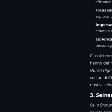
affrontan
Focus su
esplorand
Importan
emotivo e
Esploraz
personagg
Classici c
hanno defin
Ouran High 
sei fan dell
nostra sele
3. Sein
Se lo Shoune