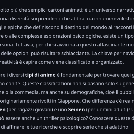
olto più che semplici cartoni animati; è un universo narrat
 una diversità sorprendenti che abbraccia innumerevoli storie
glie epiche che definiscono il destino del mondo ai racconti i
 o alle complesse esplorazioni psicologiche, esiste un tipo
rsona. Tuttavia, per chi si avvicina a questo affascinante m
 delle opzioni può risultare schiacciante. La chiave per nav
reatività è capire come viene classificato e organizzato.
e i diversi
tipi di anime
è fondamentale per trovare quei gi
o con te. Queste classificazioni non si basano solo su gene
ne o la commedia, ma anche su demografiche, cioè il pubbli
 originariamente rivolti in Giappone. Che differenza c’è real
en
(per ragazzi giovani) e uno
Seinen
(per uomini adulti)? 
 essere anche un thriller psicologico? Conoscere queste dis
i affinare le tue ricerche e scoprire serie che si adattino