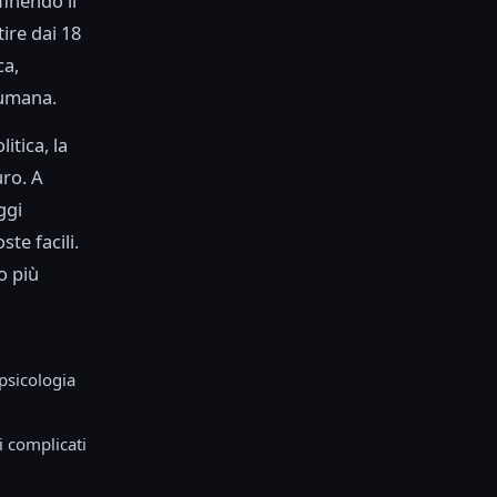
inendo il
ire dai 18
ca,
 umana.
itica, la
uro. A
ggi
te facili.
o più
 psicologia
i complicati