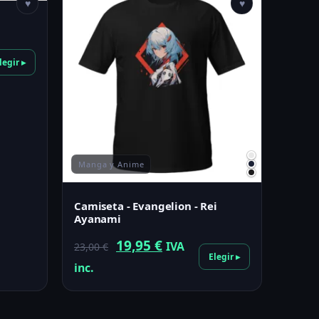
♥
♥
legir ▸
Manga y Anime
Camiseta - Evangelion - Rei
Ayanami
El
El
19,95
€
IVA
23,00
€
Elegir ▸
precio
precio
inc.
original
actual
era:
es: