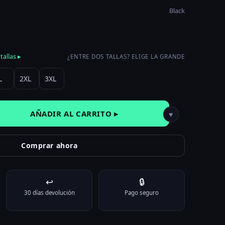
Black
tallas ▸
¿ENTRE DOS TALLAS? ELIGE LA GRANDE
L
2XL
3XL
AÑADIR AL CARRITO ▸
♥
Comprar ahora
↩
🔒
impiar
30 días devolución
Pago seguro
oku God cantidad