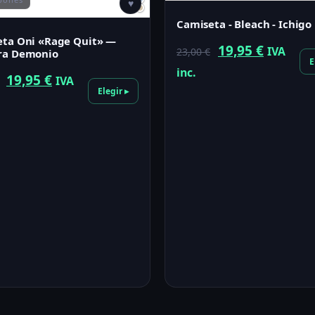
♥
Camiseta - Bleach - Ichigo
ta Oni «Rage Quit» —
El
El
19,95
€
IVA
23,00
€
ra Demonio
E
precio
precio
inc.
El
El
19,95
€
IVA
original
actual
Elegir ▸
precio
precio
era:
es:
original
actual
23,00 €.
19,95 €.
era:
es:
21,00 €.
19,95 €.