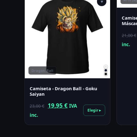
♥
Camise
Másca
21,00
€
inc.
Dragon Ball
Camiseta - Dragon Ball - Goku
Saiyan
El
El
19,95
€
IVA
23,00
€
Elegir ▸
precio
precio
inc.
original
actual
era:
es: