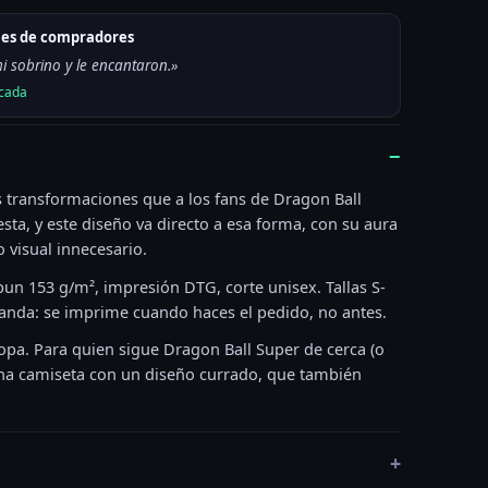
ones de compradores
i sobrino y le encantaron.»
icada
−
 transformaciones que a los fans de Dragon Ball
esta, y este diseño va directo a esa forma, con su aura
no visual innecesario.
pun 153 g/m², impresión DTG, corte unisex. Tallas S-
anda: se imprime cuando haces el pedido, no antes.
pa. Para quien sigue Dragon Ball Super de cerca (o
una camiseta con un diseño currado, que también
+