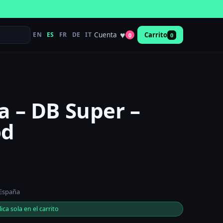
♥
Cuenta
EN
ES
FR
DE
IT
Carrito
0
0
a – DB Super –
od
 España
ica sola en el carrito