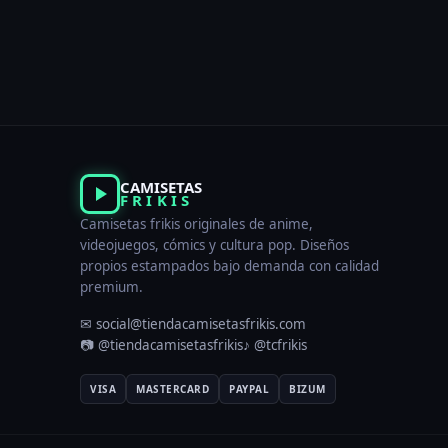
23,00 €.
19,95 €.
CAMISETAS
FRIKIS
Camisetas frikis originales de anime,
videojuegos, cómics y cultura pop. Diseños
propios estampados bajo demanda con calidad
premium.
✉ social@tiendacamisetasfrikis.com
📷 @tiendacamisetasfrikis
♪ @tcfrikis
VISA
MASTERCARD
PAYPAL
BIZUM