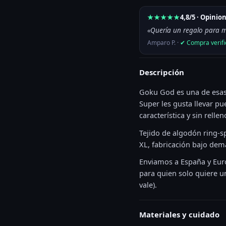
Añadir al carrito
★★★★★
4,8/5 · Opini
«Quería un regalo para m
Amparo P. ·
✔ Compra verif
Descripción
Goku God es una de esas
Super les gusta llevar pu
característica y sin relle
Tejido de algodón ring-s
XL, fabricación bajo dem
Enviamos a España y Euro
para quien solo quiere 
vale).
Materiales y cuidado