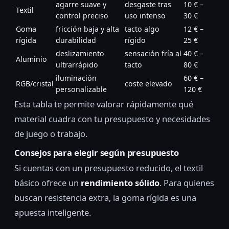
agarre suave y
desgaste tras
10 € –
Textil
control preciso
uso intenso
30 €
Goma
fricción baja y alta
tacto algo
12 € –
rígida
durabilidad
rígido
25 €
deslizamiento
sensación fría al
40 € –
Aluminio
ultrarrápido
tacto
80 €
iluminación
60 € –
RGB/cristal
coste elevado
personalizable
120 €
Esta tabla te permite valorar rápidamente qué
material cuadra con tu presupuesto y necesidades
de juego o trabajo.
Consejos para elegir según presupuesto
Si cuentas con un presupuesto reducido, el textil
básico ofrece un
rendimiento sólido
. Para quienes
buscan resistencia extra, la goma rígida es una
apuesta inteligente.