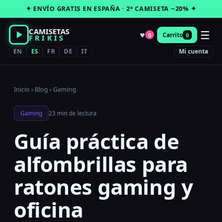
Saltar
✦ ENVÍO GRATIS EN ESPAÑA · 2ª CAMISETA −20% ✦
al
contenido
CAMISETAS
☰
♥
Carrito
0
0
FRIKIS
EN
ES
FR
DE
IT
Mi cuenta
Inicio
›
Blog
›
Gaming
Gaming
23 min de lectura
Guía práctica de
alfombrillas para
ratones gaming y
oficina