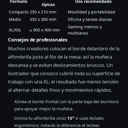
Formato
Uso recomendado
típicas
Compacto
250 x 210 mm
Movilidad y portabilidad
Medio
350 x 300 mm
Oficina y tareas diarias
Gaming intenso y
XL/XXL
≥ 900 x 400 mm
multitarea
Consejos de profesionales
Muchos creadores colocan el borde delantero de la
alfombrilla justo al filo de la mesa: así la muñeca
descansa y se evitan deslizamientos bruscos. Un
ilustrador que conozco cubrió toda su superficie de
trabajo con una XL; el resultado fue menos tensión
al alternar detalles finos y movimientos rápidos.
Alinea el borde frontal con la parte baja del escritorio
para apoyar mejor la muñeca.
Inclina tu alfombrilla unos
15°
si usas teclado
ergonómico; notarás la diferencia al teclear.