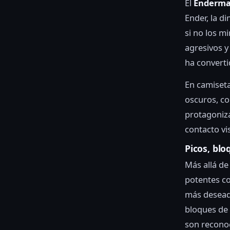
El
Enderm
Ender, la d
si no los m
agresivos y
ha converti
En camiset
oscuros, co
protagoniz
contacto vi
Picos, blo
Más allá de
potentes co
más desead
bloques de 
son reconoc