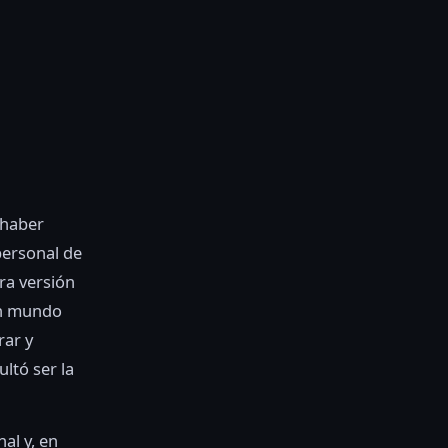
 haber
personal de
ra versión
un mundo
rar y
ultó ser la
al y, en