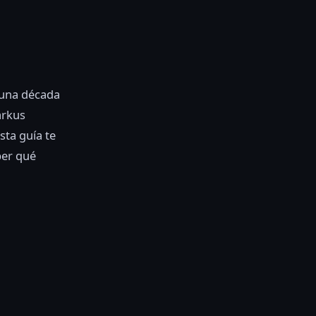
 una década
arkus
sta guía te
ber qué