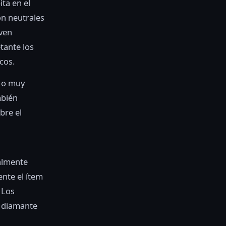
ita en el
on neutrales
lven
tante los
cos.
 o muy
mbién
bre el
almente
nte el ítem
 Los
e diamante