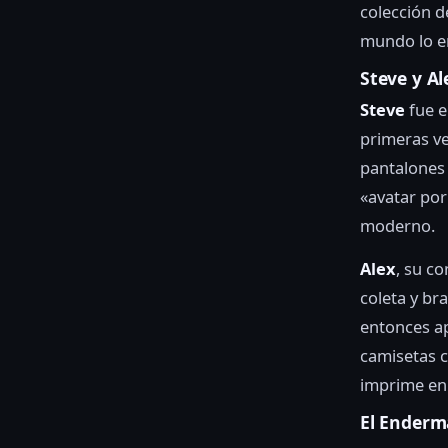
colección d
mundo lo e
Steve y Al
Steve
fue e
primeras ve
pantalones 
«avatar por
moderno.
Alex
, su c
coleta y br
entonces a
camisetas c
imprime en 
El Enderm