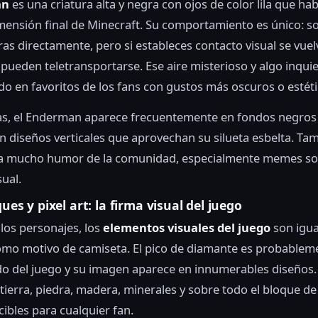
an
es una criatura alta y negra con ojos de color lila que hab
imensión final de Minecraft. Su comportamiento es único: s
iras directamente, pero si estableces contacto visual se vue
 pueden teletransportarse. Ese aire misterioso y algo inquie
do en favoritos de los fans con gustos más oscuros o estéti
as, el Enderman aparece frecuentemente en fondos negros
n diseños verticales que aprovechan su silueta esbelta. Ta
a mucho humor de la comunidad, especialmente memes so
sual.
ques y pixel art: la firma visual del juego
 los personajes, los
elementos visuales del juego
son igu
mo motivo de camiseta. El pico de diamante es probableme
o del juego y su imagen aparece en innumerables diseños.
tierra, piedra, madera, minerales y sobre todo el bloque d
ibles para cualquier fan.