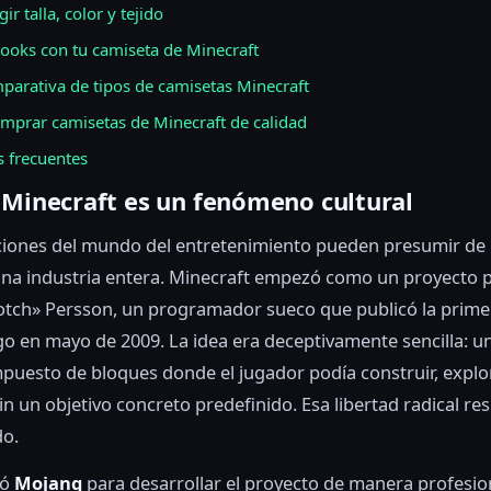
r talla, color y tejido
looks con tu camiseta de Minecraft
parativa de tipos de camisetas Minecraft
mprar camisetas de Minecraft de calidad
 frecuentes
 Minecraft es un fenómeno cultural
ciones del mundo del entretenimiento pueden presumir de
na industria entera. Minecraft empezó como un proyecto 
tch» Persson, un programador sueco que publicó la prime
ego en mayo de 2009. La idea era deceptivamente sencilla: 
mpuesto de bloques donde el jugador podía construir, explo
in un objetivo concreto predefinido. Esa libertad radical res
do.
dó
Mojang
para desarrollar el proyecto de manera profesion