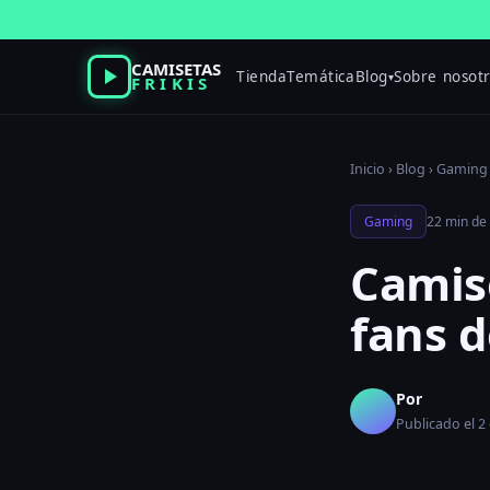
Saltar
al
contenido
CAMISETAS
Tienda
Temática
Blog
Sobre nosot
▾
FRIKIS
Inicio
›
Blog
›
Gaming
Gaming
22 min de 
Camise
fans d
Por
Publicado el 2 