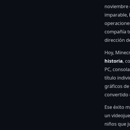
noviembre d
imparable,
operaciones
compañía tr
dirección d
Hoy, Minec
historia
, c
PC, consola
título indi
gráficos de
convertido 
Ese éxito m
un videojue
niños que j