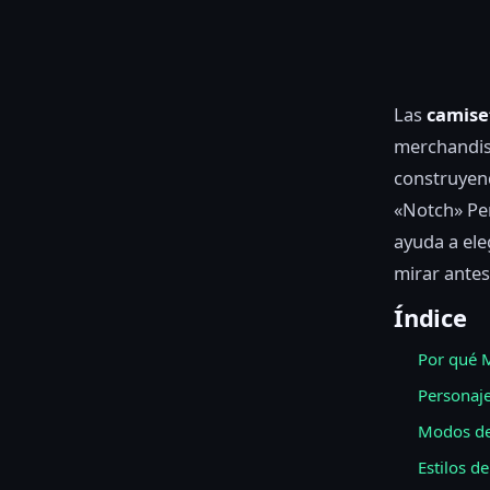
Las
camise
merchandis
construyen
«Notch» Per
ayuda a ele
mirar antes 
Índice
Por qué M
Personaje
Modos de
Estilos d