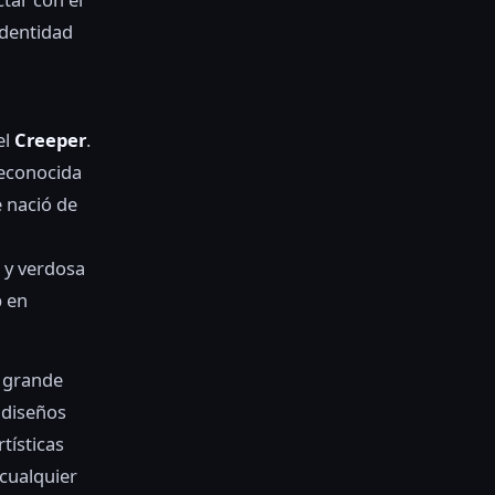
identidad
el
Creeper
.
reconocida
e nació de
a y verdosa
p en
l grande
 diseños
tísticas
 cualquier