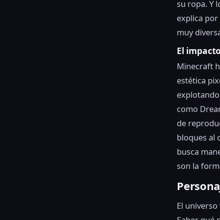
su ropa. Y 
explica por
muy diversa
El impacto
Minecraft h
estética pi
explotando 
como Dream
de reproduc
bloques al 
busca maner
son la form
Persona
El universo
Saber qué p