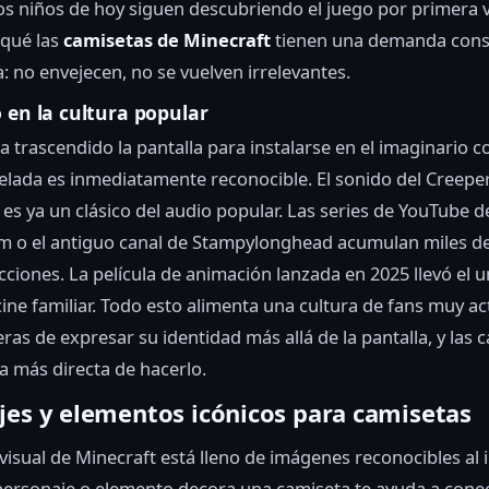
los niños de hoy siguen descubriendo el juego por primera 
 qué las
camisetas de Minecraft
tienen una demanda cons
: no envejecen, no se vuelven irrelevantes.
 en la cultura popular
a trascendido la pantalla para instalarse en el imaginario co
xelada es inmediatamente reconocible. El sonido del Creepe
es ya un clásico del audio popular. Las series de YouTube 
 o el antiguo canal de Stampylonghead acumulan miles de
ciones. La película de animación lanzada en 2025 llevó el u
cine familiar. Todo esto alimenta una cultura de fans muy ac
as de expresar su identidad más allá de la pantalla, y las 
a más directa de hacerlo.
jes y elementos icónicos para camisetas
 visual de Minecraft está lleno de imágenes reconocibles al 
ersonaje o elemento decora una camiseta te ayuda a conec