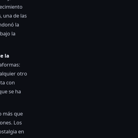
recimiento
s
, una de las
ndonó la
bajo la
e la
taformas:
alquier otro
nta con
 que se ha
go más que
iones. Los
ostalgia en