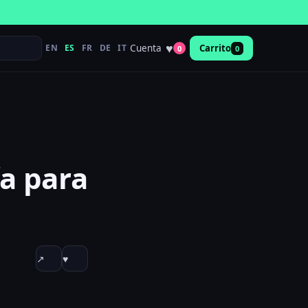
♥
Cuenta
EN
ES
FR
DE
IT
Carrito
0
0
a para
↗
♥