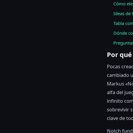
Cómo elegi
Ideas de 
Tabla com
Dónde co
Preguntas
Por qué
Pocas crea
cambiado u
Markus «No
alfa del ju
infinito co
sobrevivir s
clave de to
Notch fun