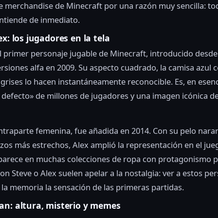
e merchandise de Minecraft por una razón muy sencilla: to
ntiende de inmediato.
ex: los jugadores en la tela
l primer personaje jugable de Minecraft, introducido desde
rsiones alfa en 2009. Su aspecto cuadrado, la camisa azul ce
grises lo hacen instantáneamente reconocible. Es, en esenci
 defecto» de millones de jugadores y una imagen icónica d
ontraparte femenina, fue añadida en 2014. Con su pelo nara
azos más estrechos, Alex amplió la representación en el jue
parece en muchas colecciones de ropa con protagonismo p
on Steve o Alex suelen apelar a la nostalgia: ver a estos pe
la memoria la sensación de las primeras partidas.
an: altura, misterio y memes