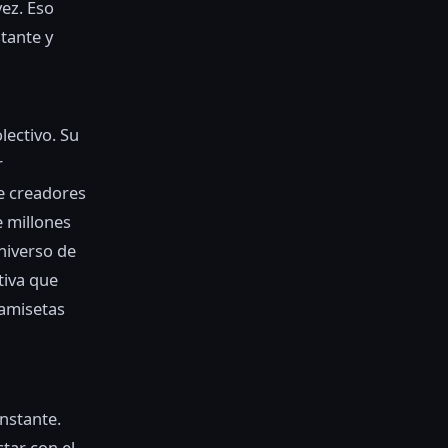
vez. Eso
tante y
lectivo. Su
r
de creadores
 millones
niverso de
tiva que
camisetas
instante.
tar con el