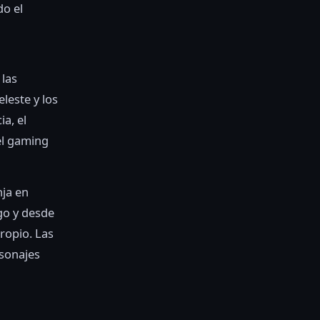
do el
 las
leste y los
a, el
el gaming
nja en
go y desde
ropio. Las
rsonajes