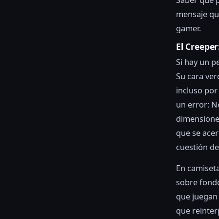
mensaje que
gamer.
El Creepe
Si hay un p
Su cara ver
incluso por
un error: N
dimensiones
que se acer
cuestión d
En camiseta
sobre fondo
que juegan 
que reinter