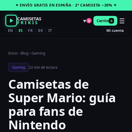
Saltar
✦ ENVÍO GRATIS EN ESPAÑA · 2ª CAMISETA −20% ✦
al
contenido
CAMISETAS
☰
♥
Carrito
0
0
FRIKIS
EN
ES
FR
DE
IT
Mi cuenta
Inicio
›
Blog
›
Gaming
Gaming
22 min de lectura
Camisetas de
Super Mario: guía
para fans de
Nintendo