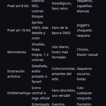
clásicos
Vaqueros,
Nostálgicos,
Pixel art 8-bit
NES,
zapatillas
fans retro
colores
blancas
bloque
Sprites
Joggers,
SNES, más
Fans de la
Pixel art 16-bit
chaqueta
detalle y
época SNES
vaquera
color
Siluetas,
Uso diario,
línea
Chinos,
Minimalista
looks más
limpia, 1-2
blazer casual
formales
colores
Detallada,
Coleccionistas,
Vaqueros
Ilustración
estilo
amantes del
oscuros,
artística
pintado o
arte
botas
fanart
Icono
Casi
Fans discretos,
Emblema/logo
central o
cualquier
uso versátil
logo oficial
conjunto
Estampado
Eventos,
Pantalón