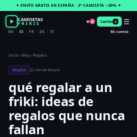
Saltar
✦ ENVÍO GRATIS EN ESPAÑA · 2ª CAMISETA −20% ✦
al
contenido
CAMISETAS
☰
♥
Carrito
0
0
FRIKIS
EN
ES
FR
DE
IT
Mi cuenta
Inicio
›
Blog
›
Regalos
Regalos
22 min de lectura
qué regalar a un
friki: ideas de
regalos que nunca
fallan