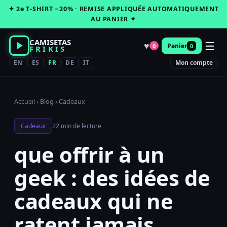
Passer
✦ 2e T-SHIRT −20% · REMISE APPLIQUÉE AUTOMATIQUEMENT
au
AU PANIER ✦
contenu
CAMISETAS
☰
♥
Panier
0
0
FRIKIS
EN
ES
FR
DE
IT
Mon compte
Accueil
›
Blog
›
Cadeaux
Cadeaux
22 min de lecture
que offrir à un
geek : des idées de
cadeaux qui ne
ratent jamais