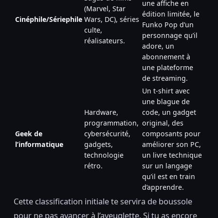
une affiche en
(Marvel, Star
édition limitée, le
Cinéphile/Sériephile
Wars, DC), séries
Funko Pop d’un
culte,
personnage qu’il
réalisateurs.
adore, un
abonnement à
une plateforme
de streaming.
Un t-shirt avec
une blague de
Hardware,
code, un gadget
programmation,
original, des
Geek de
cybersécurité,
composants pour
l’informatique
gadgets,
améliorer son PC,
technologie
un livre technique
rétro.
sur un langage
qu’il est en train
d’apprendre.
Cette classification initiale te servira de boussole
pour ne pas avancer à l’aveuglette. Si tu as encore