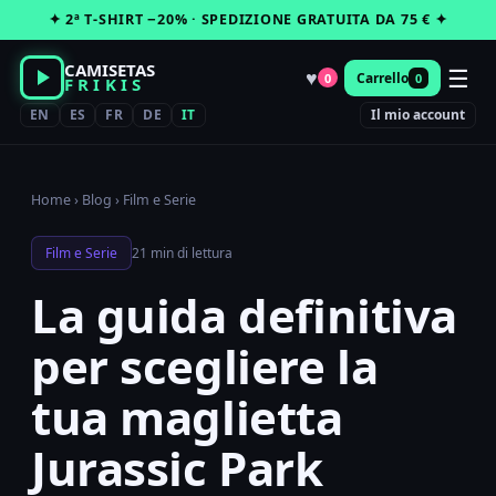
Vai
✦ 2ª T-SHIRT −20% · SPEDIZIONE GRATUITA DA 75 € ✦
al
contenuto
CAMISETAS
☰
♥
Carrello
0
0
FRIKIS
EN
ES
FR
DE
IT
Il mio account
Home
›
Blog
›
Film e Serie
Film e Serie
21 min di lettura
La guida definitiva
per scegliere la
tua maglietta
Jurassic Park