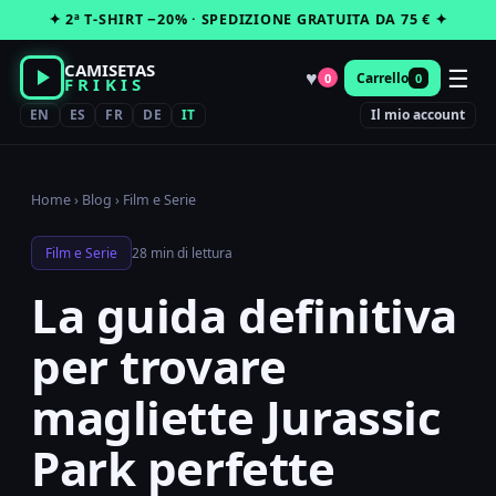
Vai
✦ 2ª T-SHIRT −20% · SPEDIZIONE GRATUITA DA 75 € ✦
al
contenuto
CAMISETAS
☰
♥
Carrello
0
0
FRIKIS
EN
ES
FR
DE
IT
Il mio account
Home
›
Blog
›
Film e Serie
Film e Serie
28 min di lettura
La guida definitiva
per trovare
magliette Jurassic
Park perfette