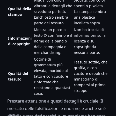
Nitida, con colori
Sfocata, con colori
vibranti e dettagli che
spenti o pixelata.
Qualità della
si vedono perfetti.
La stampa sembra
stampa
L’inchiostro sembra
una plastica
parte del tessuto.
incollata sopra.
Mostra un piccolo
Non ha traccia di
testo © con l’anno e il
informazioni sulla
Informazioni
nome della band o
licenza o sul
di copyright
della compagnia di
copyright da
merchandising.
nessuna parte.
Cotone di
Tessuto sottile, che
grammatura più
graffia, e con
elevata, morbido al
Qualità del
cuciture deboli che
tatto e con cuciture
tessuto
minacciano di
rinforzate che
rompersi al primo
resistono a qualsiasi
strappo.
cosa.
Prestare attenzione a questi dettagli è cruciale. Il
mercato delle falsificazioni è enorme, e anche se è
difficile avere dati precisi, è un problema ben noto