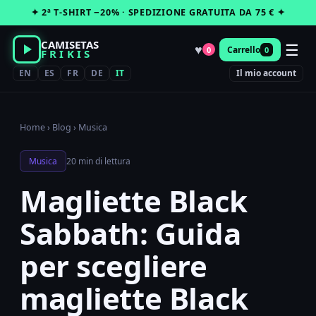
Vai
✦ 2ª T-SHIRT −20% · SPEDIZIONE GRATUITA DA 75 € ✦
al
contenuto
CAMISETAS
☰
♥
Carrello
0
0
FRIKIS
EN
ES
FR
DE
IT
Il mio account
Home
›
Blog
›
Musica
Musica
20 min di lettura
Magliette Black
Sabbath: Guida
per scegliere
magliette Black