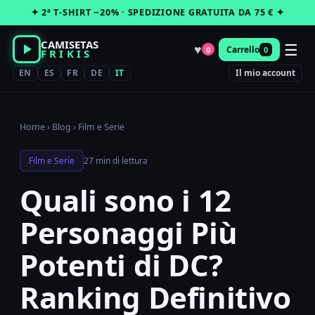
Vai
✦ 2ª T-SHIRT −20% · SPEDIZIONE GRATUITA DA 75 € ✦
al
contenuto
CAMISETAS
☰
♥
Carrello
0
0
FRIKIS
EN
ES
FR
DE
IT
Il mio account
Home
›
Blog
›
Film e Serie
Film e Serie
27 min di lettura
Quali sono i 12
Personaggi Più
Potenti di DC?
Ranking Definitivo