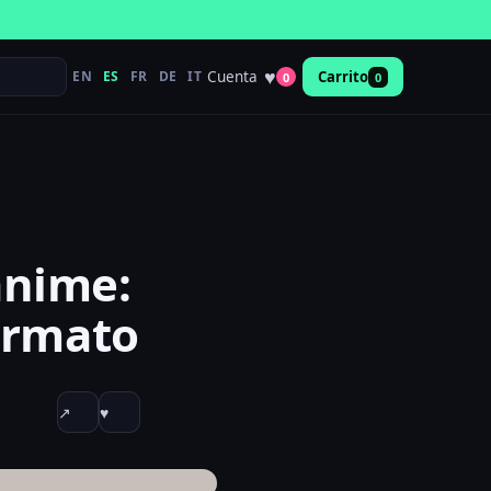
♥
Cuenta
EN
ES
FR
DE
IT
Carrito
0
0
anime:
formato
↗
♥