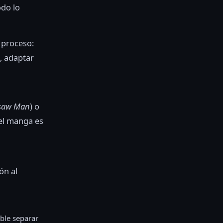
odo lo
l proceso:
, adaptar
saw Man
) o
i el manga es
ón al
ible separar