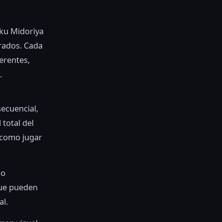
ku Midoriya
rados. Cada
erentes,
.
secuencial,
 total del
 como jugar
lo
que pueden
al.