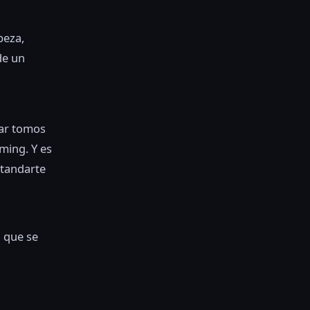
beza,
de un
nar tomos
ming. Y es
tandarte
a que se