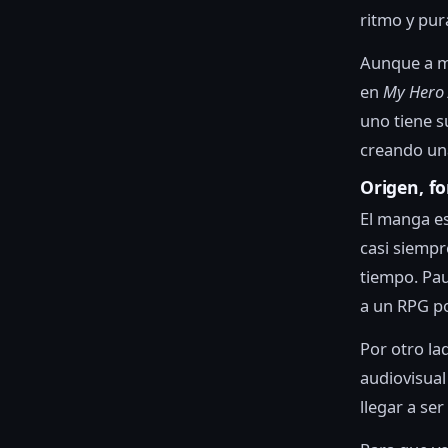
ritmo y pura
Aunque a m
en
My Hero
uno tiene s
creando una
Origen, f
El manga es 
casi siempr
tiempo. Pau
a un RPG po
Por otro la
audiovisua
llegar a se