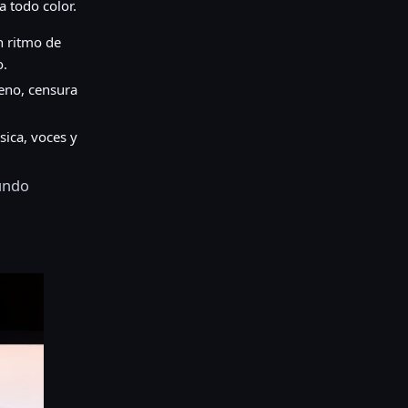
a todo color.
n ritmo de
o.
leno, censura
ica, voces y
mundo