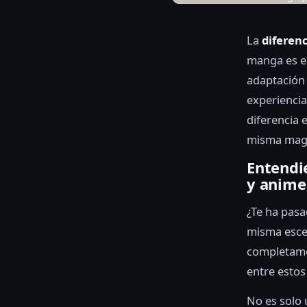
La
diferen
manga es el
adaptación
experiencia
diferencia 
misma magia
Entendi
y anime
¿Te ha pasa
misma escen
completamen
entre estos
No es solo 