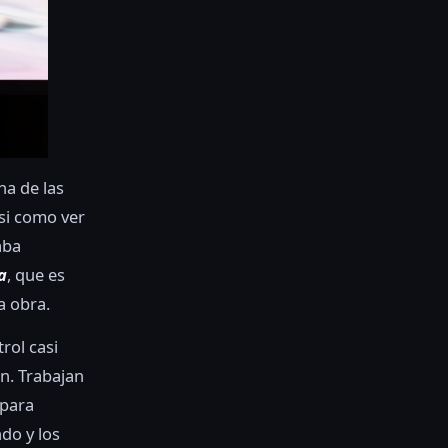
na de las
si como ver
aba
a
, que es
a obra.
trol casi
on. Trabajan
 para
do y los