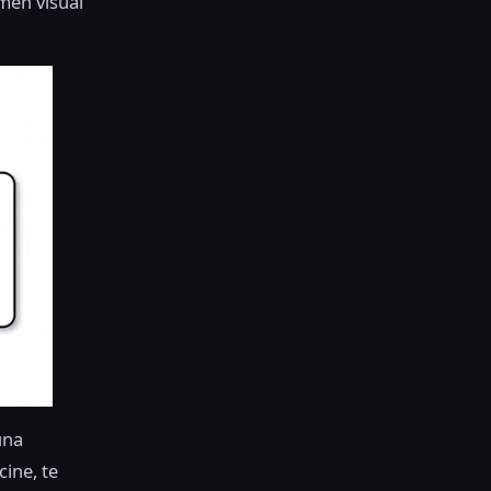
umen visual
una
cine, te