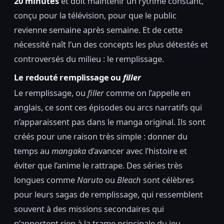
20 minutes
et doit maintenir un rythme constant,
conçu pour la télévision, pour que le public
revienne semaine après semaine. Et de cette
nécessité naît l’un des concepts les plus détestés et
controversés du milieu : le remplissage.
Le redouté remplissage ou
filler
Le remplissage, ou
filler
comme on l’appelle en
anglais, ce sont ces épisodes ou arcs narratifs qui
n’apparaissent pas dans le manga original. Ils sont
créés pour une raison très simple : donner du
temps au
mangaka
d’avancer avec l’histoire et
éviter que l’anime le rattrape. Des séries très
longues comme
Naruto
ou
Bleach
sont célèbres
pour leurs sagas de remplissage, qui ressemblent
souvent à des missions secondaires qui
n’apportent rien à la trame principale du jeu.