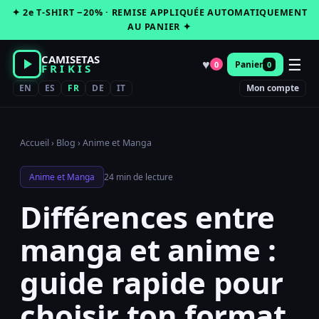
Passer
✦ 2e T-SHIRT −20% · REMISE APPLIQUÉE AUTOMATIQUEMENT
au
AU PANIER ✦
contenu
CAMISETAS
☰
♥
Panier
0
0
FRIKIS
EN
ES
FR
DE
IT
Mon compte
Accueil
›
Blog
›
Anime et Manga
Anime et Manga
24 min de lecture
Différences entre
manga et anime :
guide rapide pour
choisir ton format