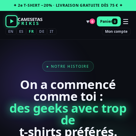
Passer
✦ 2e T-SHIRT −20% · LIVRAISON GRATUITE DÈS 75 € ✦
au
contenu
CAMISETAS
☰
♥
Panier
0
0
FRIKIS
EN
ES
FR
DE
IT
Mon compte
▸ NOTRE HISTOIRE
On a commencé
comme toi :
des geeks avec trop
de
t-shirts préférés.