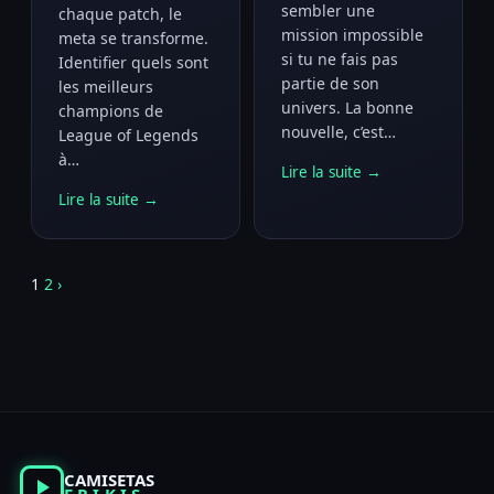
sembler une
chaque patch, le
mission impossible
meta se transforme.
si tu ne fais pas
Identifier quels sont
partie de son
les meilleurs
univers. La bonne
champions de
nouvelle, c’est…
League of Legends
à…
Lire la suite →
Lire la suite →
Pagination
1
2
›
des
publications
CAMISETAS