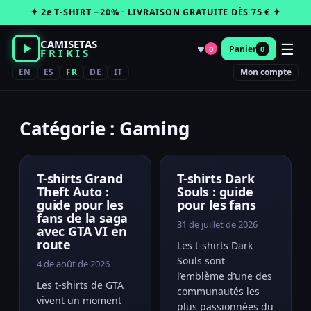
Passer
✦ 2e T-SHIRT −20% · LIVRAISON GRATUITE DÈS 75 € ✦
au
contenu
CAMISETAS
☰
♥
Panier
0
0
FRIKIS
EN
ES
FR
DE
IT
Mon compte
Catégorie : Gaming
T-shirts Grand
T-shirts Dark
Theft Auto :
Souls : guide
guide pour les
pour les fans
fans de la saga
31 de juillet de 2026
avec GTA VI en
route
Les t-shirts Dark
Souls sont
4 de août de 2026
l’emblème d’une des
Les t-shirts de GTA
communautés les
vivent un moment
plus passionnées du