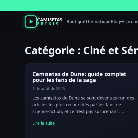
Passer
au
contenu
CAMISETAS
Boutique
Thématique
Blog
À prop
▾
FRIKIS
Catégorie : Ciné et Sér
Camisetas de Dune: guide complet
pour les fans de la saga
1 de août de 2026
Les camisetas de Dune se sont devenues l’un des
articles les plus recherchés par les fans de
science-fiction, et ce n’est pas surprenant :…
Lire la suite →