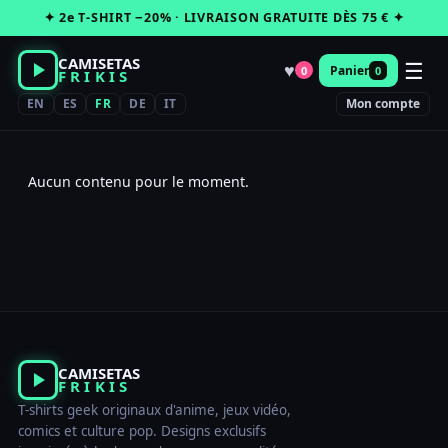
Passer
✦ 2e T-SHIRT −20% · LIVRAISON GRATUITE DÈS 75 € ✦
au
contenu
CAMISETAS
☰
♥
Panier
0
0
FRIKIS
EN
ES
FR
DE
IT
Mon compte
Aucun contenu pour le moment.
CAMISETAS
FRIKIS
T-shirts geek originaux d'anime, jeux vidéo,
comics et culture pop. Designs exclusifs